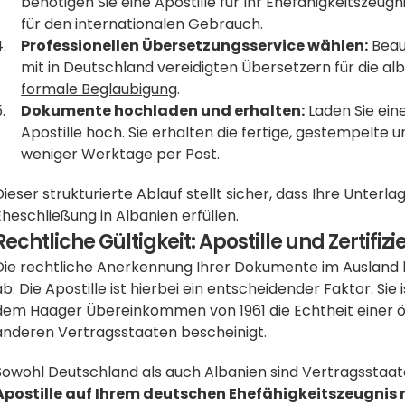
benötigen Sie eine Apostille für Ihr Ehefähigkeitszeugn
für den internationalen Gebrauch.
Professionellen Übersetzungsservice wählen:
 Beau
formale Beglaubigung
.
Dokumente hochladen und erhalten:
 Laden Sie ei
Apostille hoch. Sie erhalten die fertige, gestempelte 
weniger Werktage per Post.
Dieser strukturierte Ablauf stellt sicher, dass Ihre Unterl
Eheschließung in Albanien erfüllen.
Rechtliche Gültigkeit: Apostille und Zertif
Die rechtliche Anerkennung Ihrer Dokumente im Ausland 
ab. Die Apostille ist hierbei ein entscheidender Faktor. Sie 
dem Haager Übereinkommen von 1961 die Echtheit einer öf
anderen Vertragsstaaten bescheinigt. 
Sowohl Deutschland als auch Albanien sind Vertragsstaate
Apostille auf Ihrem deutschen Ehefähigkeitszeugnis m