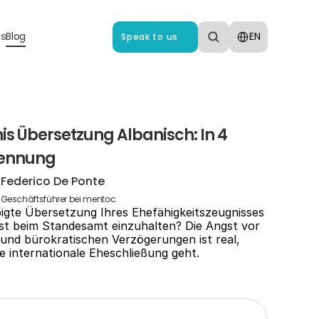
Select Language
us
Blog
EN
Speak to us
s Übersetzung Albanisch: In 4 
kennung
Federico De Ponte
Geschäftsführer bei mentoc
igte Übersetzung Ihres Ehefähigkeitszeugnisses 
ist beim Standesamt einzuhalten? Die Angst vor 
d bürokratischen Verzögerungen ist real, 
 internationale Eheschließung geht.