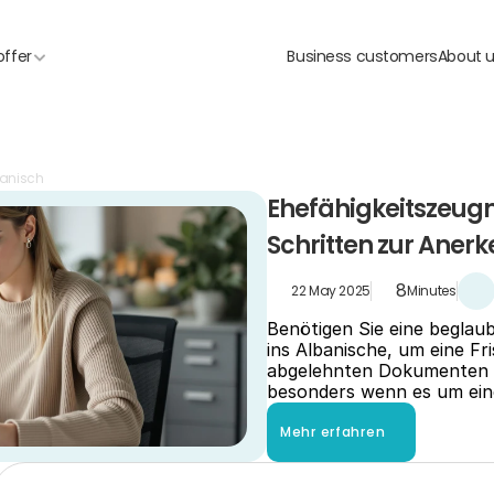
offer
Business customers
About 
banisch
Ehefähigkeitszeugni
Schritten zur Aner
8
22 May 2025
Minutes
Benötigen Sie eine beglaub
ins Albanische, um eine Fr
abgelehnten Dokumenten un
besonders wenn es um eine
Mehr erfahren