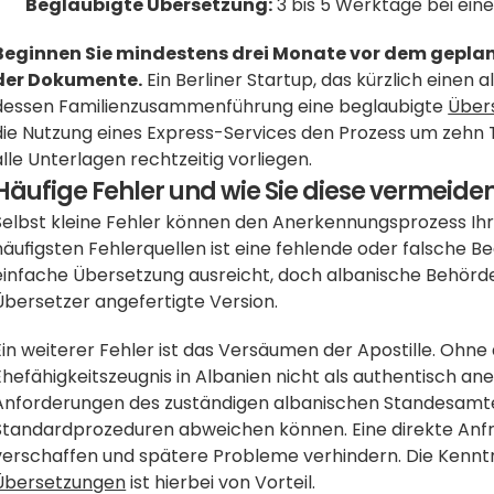
Beglaubigte Übersetzung:
 3 bis 5 Werktage bei ein
Beginnen Sie mindestens drei Monate vor dem geplan
der Dokumente.
 Ein Berliner Startup, das kürzlich einen 
dessen Familienzusammenführung eine beglaubigte 
Über
die Nutzung eines Express-Services den Prozess um zehn Ta
alle Unterlagen rechtzeitig vorliegen.
Häufige Fehler und wie Sie diese vermeide
Selbst kleine Fehler können den Anerkennungsprozess Ih
häufigsten Fehlerquellen ist eine fehlende oder falsche Be
einfache Übersetzung ausreicht, doch albanische Behörde
Übersetzer angefertigte Version. 
Ein weiterer Fehler ist das Versäumen der Apostille. Ohne
Ehefähigkeitszeugnis in Albanien nicht als authentisch an
Anforderungen des zuständigen albanischen Standesamtes,
Standardprozeduren abweichen können. Eine direkte Anfrag
verschaffen und spätere Probleme verhindern. Die Kenntni
Übersetzungen
 ist hierbei von Vorteil.