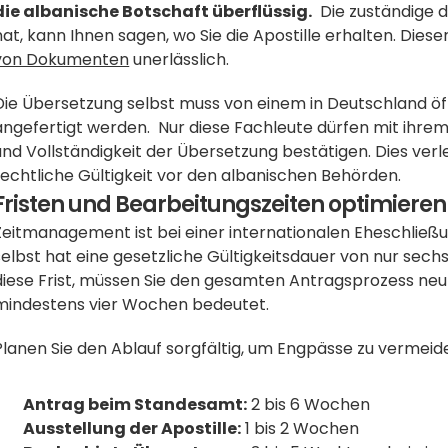
die albanische Botschaft überflüssig.
  Die zuständige 
hat, kann Ihnen sagen, wo Sie die Apostille erhalten. Dieser 
von Dokumenten
 unerlässlich.
Die Übersetzung selbst muss von einem in Deutschland öff
angefertigt werden.  Nur diese Fachleute dürfen mit ihrem 
und Vollständigkeit der Übersetzung bestätigen. Dies ver
rechtliche Gültigkeit vor den albanischen Behörden.
Fristen und Bearbeitungszeiten optimieren
Zeitmanagement ist bei einer internationalen Eheschließu
selbst hat eine gesetzliche Gültigkeitsdauer von nur sech
diese Frist, müssen Sie den gesamten Antragsprozess neu
mindestens vier Wochen bedeutet.
Planen Sie den Ablauf sorgfältig, um Engpässe zu vermeid
Antrag beim Standesamt:
 2 bis 6 Wochen
Ausstellung der Apostille:
 1 bis 2 Wochen