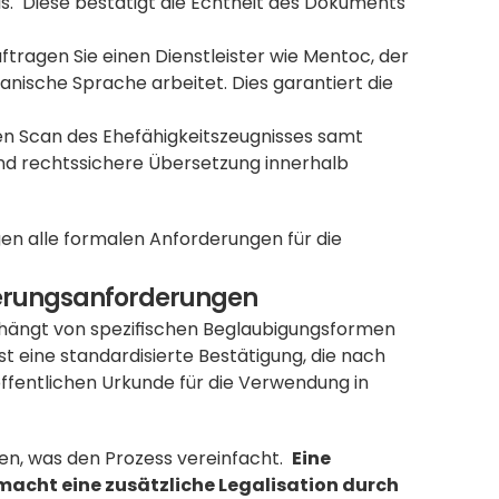
is.  Diese bestätigt die Echtheit des Dokuments 
ftragen Sie einen Dienstleister wie Mentoc, der 
mit in Deutschland vereidigten Übersetzern für die albanische Sprache arbeitet. Dies garantiert die 
nen Scan des Ehefähigkeitszeugnisses samt 
und rechtssichere Übersetzung innerhalb 
agen alle formalen Anforderungen für die 
izierungsanforderungen
hängt von spezifischen Beglaubigungsformen 
ist eine standardisierte Bestätigung, die nach 
fentlichen Urkunde für die Verwendung in 
n, was den Prozess vereinfacht.  
Eine 
acht eine zusätzliche Legalisation durch 