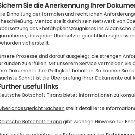
Sichern Sie die Anerkennung Ihrer Dokume
Die Einhaltung der formalen und rechtlichen Anforderungen 
Eheschließung. Mentoc stellt durch sein Netzwerk von über
Übersetzung des Ehefähigkeitszeugnisses ins Albanische pr
garantieren, dass jeder Übersetzer gerichtlich zugelassen 
Behörden sicherstellt.
Unsere Prozesse sind darauf ausgelegt, die strengen Anfo
Urkunden zu erfüllen. Mit unserem Service vermeiden Sie die
Ihre Dokumente ihre Gültigkeit behalten. So können Sie si
nächste Schritt ist die Überprüfung Ihrer Dokumente auf 
Further useful links
Deutsche Botschaft Tirana
 bietet Informationen zu konsu
Oberlandesgericht Sachsen
 stellt detaillierte Informatio
Deutsche Botschaft Tirana
 gibt wichtige Hinweise zur Eh
Vogtlandkreis
 erläutert die Befreiung von der Beibringung