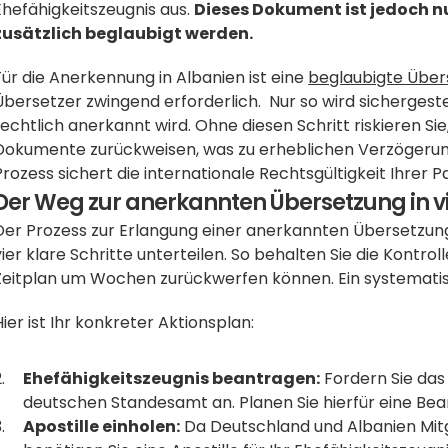
Ehefähigkeitszeugnis aus. 
Dieses Dokument ist jedoch nu
zusätzlich beglaubigt werden.
Für die Anerkennung in Albanien ist eine 
beglaubigte Über
Übersetzer zwingend erforderlich.  Nur so wird sichergestel
rechtlich anerkannt wird. Ohne diesen Schritt riskieren Si
Dokumente zurückweisen, was zu erheblichen Verzögerun
Prozess sichert die internationale Rechtsgültigkeit Ihrer P
Der Weg zur anerkannten Übersetzung in vi
Der Prozess zur Erlangung einer anerkannten Übersetzung 
vier klare Schritte unterteilen. So behalten Sie die Kontrol
Zeitplan um Wochen zurückwerfen können. Ein systematisc
Hier ist Ihr konkreter Aktionsplan:
Ehefähigkeitszeugnis beantragen:
 Fordern Sie das
deutschen Standesamt an. Planen Sie hierfür eine Bear
Apostille einholen:
 Da Deutschland und Albanien Mit