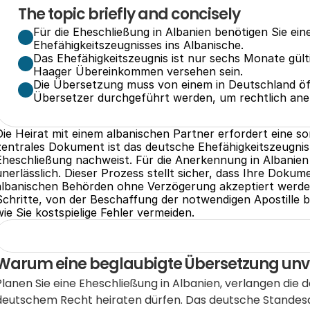
The topic briefly and concisely
Für die Eheschließung in Albanien benötigen Sie ei
Ehefähigkeitszeugnisses ins Albanische.
Das Ehefähigkeitszeugnis ist nur sechs Monate gülti
Haager Übereinkommen versehen sein.
Die Übersetzung muss von einem in Deutschland öffe
Übersetzer durchgeführt werden, um rechtlich ane
Die Heirat mit einem albanischen Partner erfordert eine so
zentrales Dokument ist das deutsche Ehefähigkeitszeugnis,
Eheschließung nachweist. Für die Anerkennung in Albanien i
unerlässlich. Dieser Prozess stellt sicher, dass Ihre Dokum
albanischen Behörden ohne Verzögerung akzeptiert werden.
Schritte, von der Beschaffung der notwendigen Apostille b
wie Sie kostspielige Fehler vermeiden.
Warum eine beglaubigte Übersetzung unve
Planen Sie eine Eheschließung in Albanien, verlangen die 
deutschem Recht heiraten dürfen. Das deutsche Standesam