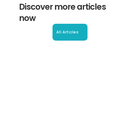
Discover more articles 
now
All Articles
Beglaubigte Übersetzung in 
Oberhausen: Ihr Leitfaden
So erhalten Sie schnell und sicher anerkannte 