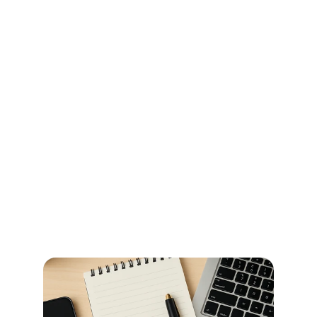
Ihr Wegweiser für Öffnungszeiten 
und Beglaubigungen im 
Stadtamt Bremen
So erledigen Sie amtliche Beglaubigungen in Bremen 
schnell und ohne Umwege – alle Informationen zu 
Terminen, Kosten und den richtigen Anlaufstellen.
Read more now