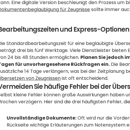
Dokumentenbeglaubigung für Zeugnisse
 sollte immer auch
Bearbeitungszeiten und Express-Optionen
Die Standardbearbeitungszeit für eine beglaubigte Überse
beträgt drei bis fünf Werktage. Viele Dienstleister bieten 
von 24 bis 48 Stunden ermöglichen. 
Planen Sie jedoch i
Tagen für unvorhergesehene Rückfragen ein.
 Die Bea
zusätzliche 14 Tage verlängern, was bei der Zeitplanung b
Übersetzen von Zeugnissen
 ist oft entscheidend.
Vermeiden Sie häufige Fehler bei der Übe
Selbst kleine Fehler können große Auswirkungen haben
Wochen verzögern. Hier sind die drei häufigsten Fehler, die
Unvollständige Dokumente:
 Oft wird nur die Vorde
Rückseite wichtige Erläuterungen zum Notensystem en