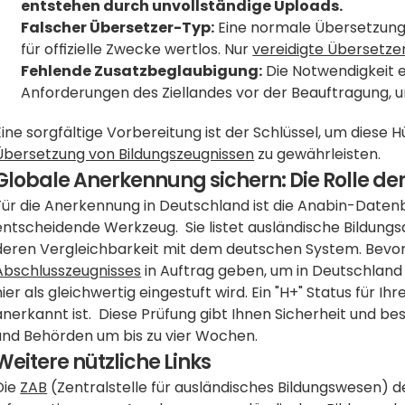
entstehen durch unvollständige Uploads.
Falscher Übersetzer-Typ:
 Eine normale Übersetzung 
für offizielle Zwecke wertlos. Nur 
vereidigte Übersetzer
Fehlende Zusatzbeglaubigung:
 Die Notwendigkeit e
Anforderungen des Ziellandes vor der Beauftragung, 
Übersetzung von Bildungszeugnissen
 zu gewährleisten.
Globale Anerkennung sichern: Die Rolle 
Für die Anerkennung in Deutschland ist die Anabin-Datenb
entscheidende Werkzeug.  Sie listet ausländische Bildung
deren Vergleichbarkeit mit dem deutschen System. Bevor 
Abschlusszeugnisses
 in Auftrag geben, um in Deutschland z
hier als gleichwertig eingestuft wird. Ein "H+" Status für I
anerkannt ist.  Diese Prüfung gibt Ihnen Sicherheit und b
und Behörden um bis zu vier Wochen.
Weitere nützliche Links
Die 
ZAB
 (Zentralstelle für ausländisches Bildungswesen) 