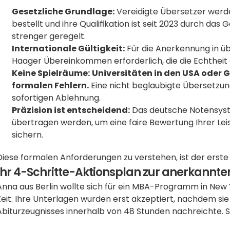
Gesetzliche Grundlage:
 Vereidigte Übersetzer werd
bestellt und ihre Qualifikation ist seit 2023 durch da
strenger geregelt.  
Internationale Gültigkeit:
 Für die Anerkennung in üb
Haager Übereinkommen erforderlich, die die Echtheit d
Keine Spielräume:
Universitäten in den USA oder G
formalen Fehlern.
 Eine nicht beglaubigte Übersetzung
sofortigen Ablehnung. 
Präzision ist entscheidend:
 Das deutsche Notensyst
übertragen werden, um eine faire Bewertung Ihrer Lei
sichern.
Diese formalen Anforderungen zu verstehen, ist der erst
Ihr 4-Schritte-Aktionsplan zur anerkannt
Anna aus Berlin wollte sich für ein MBA-Programm in New
Zeit. Ihre Unterlagen wurden erst akzeptiert, nachdem sie
Abiturzeugnisses innerhalb von 48 Stunden nachreichte. S