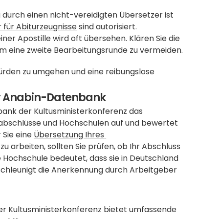
durch einen nicht-vereidigten Übersetzer ist 
 für Abiturzeugnisse
 sind autorisiert.
iner Apostille wird oft übersehen. Klären Sie die 
um eine zweite Bearbeitungsrunde zu vermeiden.
Eine sorgfältige Vorbereitung ist der Schlüssel, um diese Hürden zu umgehen und eine reibungslose 
der Anabin-Datenbank
ank der Kultusministerkonferenz das 
sabschlüsse und Hochschulen auf und bewertet 
Sie eine 
Übersetzung Ihres 
u arbeiten, sollten Sie prüfen, ob Ihr Abschluss 
hre Hochschule bedeutet, dass sie in Deutschland 
eschleunigt die Anerkennung durch Arbeitgeber 
der Kultusministerkonferenz bietet umfassende 