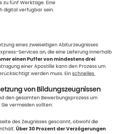
kann. Eine digitale Version beschleunigt den Prozess um bis zu fünf Werktage. Eine 
 digital verfügbar sein.
tzung eines zweiseitigen Abiturzeugnisses 
Express-Services an, die eine Lieferung innerhalb 
mmer einen Puffer von mindestens drei 
ntragung einer Apostille kann den Prozess um 
erücksichtigt werden muss. Ein 
schnelles 
rsetzung von Bildungszeugnissen
 und den gesamten Bewerbungsprozess um 
 Sie vermeiden sollten:
rseite des Zeugnisses gescannt, obwohl die 
thält. 
Über 30 Prozent der Verzögerungen 