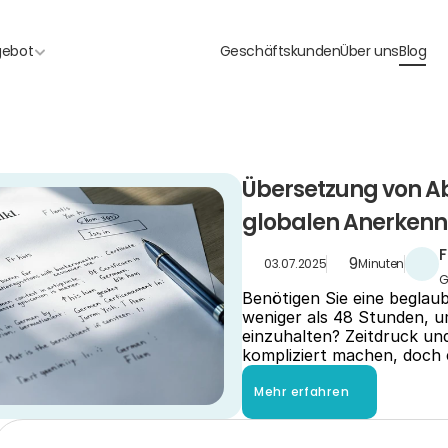
gebot
Geschäftskunden
Über uns
Blog
Übersetzung von Abi
globalen Anerken
F
9
03.07.2025
Minuten
G
Benötigen Sie eine beglaub
weniger als 48 Stunden, um
einzuhalten? Zeitdruck un
kompliziert machen, doch 
Mehr erfahren