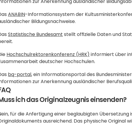
Informationen zur Anerkennung ausländischer Bildungsab
Das 
ANABIN
-Informationssystem der Kultusministerkonfer
ausländischer Bildungsnachweise.
Das 
Statistische Bundesamt
 stellt offizielle Daten und S
bereit.
Die 
Hochschulrektorenkonferenz (HRK)
 informiert über i
Zusammenarbeit deutscher Hochschulen.
Das 
bq-portal
, ein Informationsportal des Bundesminister
Informationen zur Anerkennung ausländischer Berufsqualif
FAQ
Muss ich das Originalzeugnis einsenden?
Nein, für die Anfertigung einer beglaubigten Übersetzung i
Originaldokuments ausreichend. Das physische Original wir