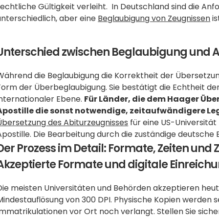
rechtliche Gültigkeit verleiht.  In Deutschland sind die A
unterschiedlich, aber eine 
Beglaubigung von Zeugnissen
 i
Unterschied zwischen Beglaubigung und Ap
Während die Beglaubigung die Korrektheit der Übersetzung b
Form der Überbeglaubigung. Sie bestätigt die Echtheit der
internationaler Ebene. 
Für Länder, die dem Haager Über
Apostille die sonst notwendige, zeitaufwändigere Leg
Übersetzung des Abiturzeugnisses
 für eine US-Universität
Apostille. Die Bearbeitung durch die zuständige deutsche 
Der Prozess im Detail: Formate, Zeiten und
Akzeptierte Formate und digitale Einreich
Die meisten Universitäten und Behörden akzeptieren heu
Mindestauflösung von 300 DPI. Physische Kopien werden sel
Immatrikulationen vor Ort noch verlangt. Stellen Sie sicher