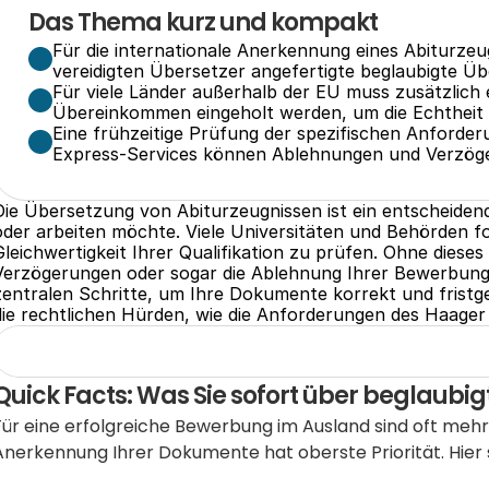
Das Thema kurz und kompakt
Für die internationale Anerkennung eines Abiturzeugn
vereidigten Übersetzer angefertigte beglaubigte Üb
Für viele Länder außerhalb der EU muss zusätzlich 
Übereinkommen eingeholt werden, um die Echtheit 
Eine frühzeitige Prüfung der spezifischen Anforder
Express-Services können Ablehnungen und Verzöge
Die Übersetzung von Abiturzeugnissen ist ein entscheidende
oder arbeiten möchte. Viele Universitäten und Behörden fo
Gleichwertigkeit Ihrer Qualifikation zu prüfen. Ohne diese
Verzögerungen oder sogar die Ablehnung Ihrer Bewerbung. D
zentralen Schritte, um Ihre Dokumente korrekt und fristge
die rechtlichen Hürden, wie die Anforderungen des Haager
Quick Facts: Was Sie sofort über beglaub
Für eine erfolgreiche Bewerbung im Ausland sind oft mehr
Anerkennung Ihrer Dokumente hat oberste Priorität. Hier si