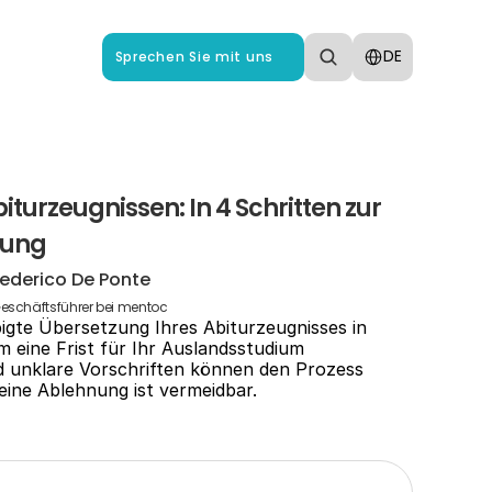
Select Language
DE
Sprechen Sie mit uns
turzeugnissen: In 4 Schritten zur 
nung
ederico De Ponte
eschäftsführer bei mentoc
igte Übersetzung Ihres Abiturzeugnisses in 
 eine Frist für Ihr Auslandsstudium 
d unklare Vorschriften können den Prozess 
eine Ablehnung ist vermeidbar.