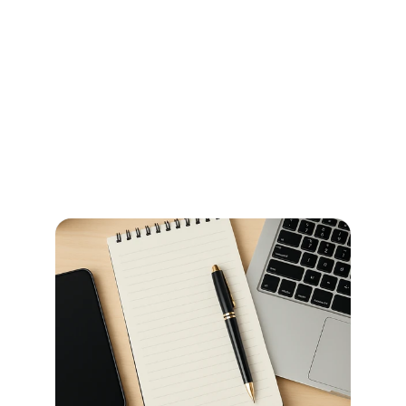
Ihr Wegweiser für Öffnungszeiten 
und Beglaubigungen im 
Stadtamt Bremen
So erledigen Sie amtliche Beglaubigungen in Bremen 
schnell und ohne Umwege – alle Informationen zu 
Terminen, Kosten und den richtigen Anlaufstellen.
Jetzt weiterlesen