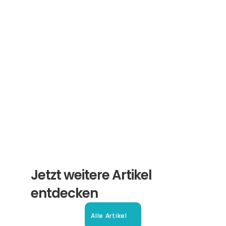
Newsletter
Erhalten Sie hilfreiche Tipps und Tricks für 
ihre Übersetzungen und Beglaubigungen. Ein 
Newsletter von Experten für Sie.
Abonnieren
Jetzt weitere Artikel 
entdecken
Alle Artikel