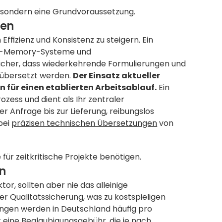
s, sondern eine Grundvoraussetzung.
ren
izienz und Konsistenz zu steigern. Ein 
on-Memory-Systeme und 
icher, dass wiederkehrende Formulierungen und 
 übersetzt werden. 
Der Einsatz aktueller 
n für einen etablierten Arbeitsablauf.
 Ein 
ess und dient als Ihr zentraler 
er Anfrage bis zur Lieferung, reibungslos 
bei 
präzisen technischen Übersetzungen
 von 
e für zeitkritische Projekte benötigen.
en
or, sollten aber nie das alleinige 
er Qualitätssicherung, was zu kostspieligen 
ungen werden in Deutschland häufig pro 
 eine Beglaubigungsgebühr, die je nach 