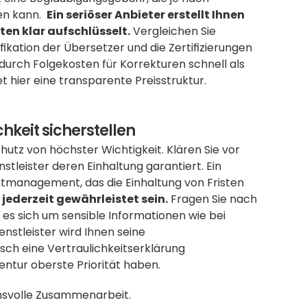
n kann.  
Ein seriöser Anbieter erstellt Ihnen 
en klar aufschlüsselt.
 Vergleichen Sie 
kation der Übersetzer und die Zertifizierungen 
 durch Folgekosten für Korrekturen schnell als 
et hier eine transparente Preisstruktur.
chkeit sicherstellen
tz von höchster Wichtigkeit. Klären Sie vor 
tleister deren Einhaltung garantiert. Ein 
ektmanagement, das die Einhaltung von Fristen 
jederzeit gewährleistet sein.
 Fragen Sie nach 
den Maßnahmen zur Datensicherheit, insbesondere wenn es sich um sensible Informationen wie bei 
ienstleister wird Ihnen seine 
ch eine Vertraulichkeitserklärung 
gentur oberste Priorität haben.
ensvolle Zusammenarbeit.