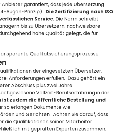
er Anbieter garantiert, dass jede Übersetzung 
(4-Augen-Prinzip).  
Die Zertifizierung nach ISO 
 verlässlichen Service.
 Die Norm schreibt 
managern bis zu Übersetzern, nachweisbare 
Kompetenzen besitzen müssen.  So wird die Basis für eine durchgehend hohe Qualität gelegt, die für 
ransparente Qualitätssicherungsprozesse.
en
ualifikationen der eingesetzten Übersetzer. 
ei Anforderungen erfüllen.  Dazu gehört ein 
rer Abschluss plus zwei Jahre 
 nachgewiesene Vollzeit-Berufserfahrung in der 
ist zudem die öffentliche Bestellung und 
ur so erlangen Dokumente wie 
rden und Gerichten.  Achten Sie darauf, dass 
 die Qualifikationen seiner Mitarbeiter 
chließlich mit geprüften Experten zusammen.