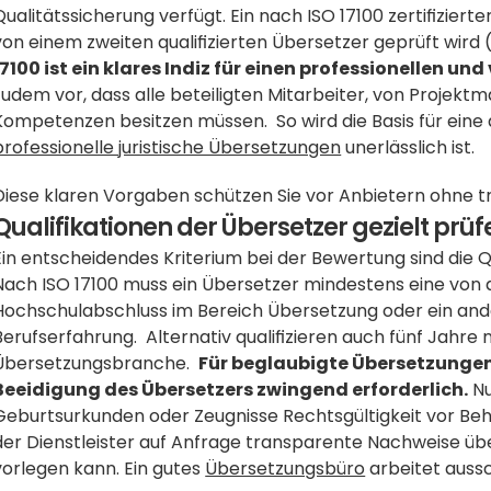
Qualitätssicherung verfügt. Ein nach ISO 17100 zertifiziert
von einem zweiten qualifizierten Übersetzer geprüft wird 
17100 ist ein klares Indiz für einen professionellen und
zudem vor, dass alle beteiligten Mitarbeiter, von Projekt
professionelle juristische Übersetzungen
 unerlässlich ist.
Diese klaren Vorgaben schützen Sie vor Anbietern ohne t
Qualifikationen der Übersetzer gezielt prüf
Ein entscheidendes Kriterium bei der Bewertung sind die Q
Nach ISO 17100 muss ein Übersetzer mindestens eine von dr
Hochschulabschluss im Bereich Übersetzung oder ein ande
Berufserfahrung.  Alternativ qualifizieren auch fünf Jahre
Übersetzungsbranche.  
Für beglaubigte Übersetzungen 
Beeidigung des Übersetzers zwingend erforderlich.
 N
Geburtsurkunden oder Zeugnisse Rechtsgültigkeit vor Behö
der Dienstleister auf Anfrage transparente Nachweise über
vorlegen kann. Ein gutes 
Übersetzungsbüro
 arbeitet auss