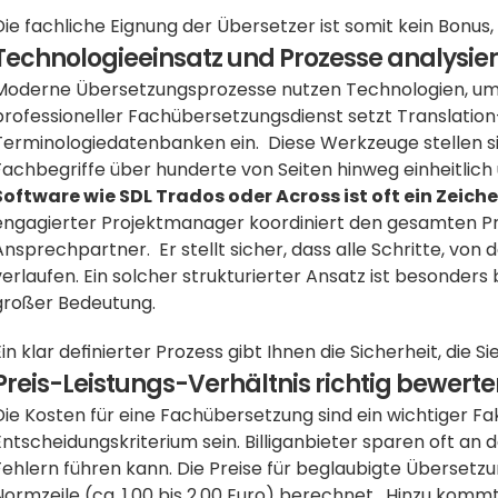
Die fachliche Eignung der Übersetzer ist somit kein Bonu
Technologieeinsatz und Prozesse analysie
Moderne Übersetzungsprozesse nutzen Technologien, um Eff
professioneller Fachübersetzungsdienst setzt Translati
Terminologiedatenbanken ein.  Diese Werkzeuge stellen s
Fachbegriffe über hunderte von Seiten hinweg einheitlich
Software wie SDL Trados oder Across ist oft ein Zeiche
engagierter Projektmanager koordiniert den gesamten Proz
Ansprechpartner.  Er stellt sicher, dass alle Schritte, von d
verlaufen. Ein solcher strukturierter Ansatz ist besonders 
großer Bedeutung.
Ein klar definierter Prozess gibt Ihnen die Sicherheit, die Si
Preis-Leistungs-Verhältnis richtig bewert
Die Kosten für eine Fachübersetzung sind ein wichtiger Fakt
Entscheidungskriterium sein. Billiganbieter sparen oft an d
Fehlern führen kann. Die Preise für beglaubigte Übersetz
Normzeile (ca. 1,00 bis 2,00 Euro) berechnet.  Hinzu kommt