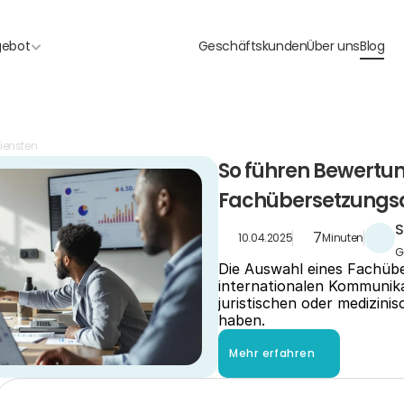
gebot
Geschäftskunden
Über uns
Blog
iensten
So führen Bewertun
Fachübersetzungsd
S
7
10.04.2025
Minuten
G
Die Auswahl eines Fachübe
internationalen Kommunika
juristischen oder medizin
haben.
Mehr erfahren