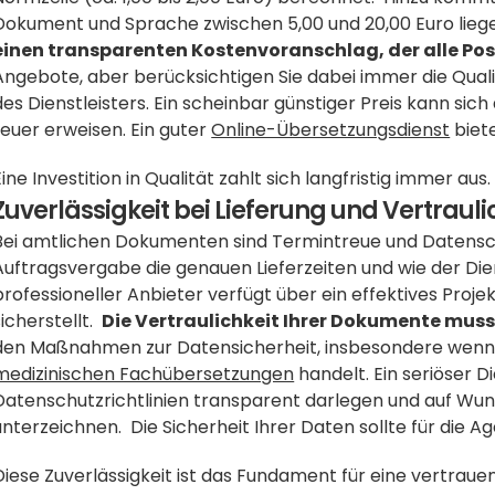
Dokument und Sprache zwischen 5,00 und 20,00 Euro liege
einen transparenten Kostenvoranschlag, der alle Post
Angebote, aber berücksichtigen Sie dabei immer die Qualifi
des Dienstleisters. Ein scheinbar günstiger Preis kann sich
teuer erweisen. Ein guter 
Online-Übersetzungsdienst
 biet
Eine Investition in Qualität zahlt sich langfristig immer aus.
Zuverlässigkeit bei Lieferung und Vertrauli
Bei amtlichen Dokumenten sind Termintreue und Datenschu
Auftragsvergabe die genauen Lieferzeiten und wie der Diens
professioneller Anbieter verfügt über ein effektives Proj
icherstellt.  
Die Vertraulichkeit Ihrer Dokumente muss 
medizinischen Fachübersetzungen
 handelt. Ein seriöser D
Datenschutzrichtlinien transparent darlegen und auf Wuns
unterzeichnen.  Die Sicherheit Ihrer Daten sollte für die A
Diese Zuverlässigkeit ist das Fundament für eine vertrau