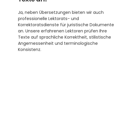
Ja, neben Übersetzungen bieten wir auch 
professionelle Lektorats- und 
Korrektoratsdienste für juristische Dokumente 
an. Unsere erfahrenen Lektoren prüfen Ihre 
Texte auf sprachliche Korrektheit, stilistische 
Angemessenheit und terminologische 
Konsistenz.
Abonnieren Sie unseren 
Newsletter
Erhalten Sie hilfreiche Tipps und Tricks für 
ihre Übersetzungen und Beglaubigungen. Ein 
Newsletter von Experten für Sie.