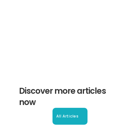
translations and certifications. A newsletter 
from experts for you.
Subscribe
Discover more articles 
now
All Articles