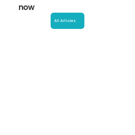
now
All Articles
Beglaubigte Übersetzung in 
Oberhausen: Ihr Leitfaden
So erhalten Sie schnell und sicher anerkannte 
Übersetzungen für Ihre Dokumente in Oberhausen und 
Umgebung.