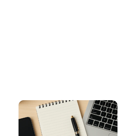
Ihr Wegweiser für Öffnungszeiten 
und Beglaubigungen im 
Stadtamt Bremen
So erledigen Sie amtliche Beglaubigungen in Bremen 
schnell und ohne Umwege – alle Informationen zu 
Terminen, Kosten und den richtigen Anlaufstellen.
Read more now