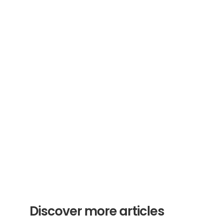
Subscribe to our newsletter
Receive helpful tips and tricks for your 
translations and certifications. A newsletter 
from experts for you.
Subscribe
Discover more articles 