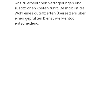
was zu erheblichen Verzögerungen und 
zusätzlichen Kosten führt. Deshalb ist die 
Wahl eines qualifizierten Übersetzers über 
einen geprüften Dienst wie Mentoc 
entscheidend.
Subscribe to our newsletter
Receive helpful tips and tricks for your 
translations and certifications. A newsletter 
from experts for you.
Subscribe