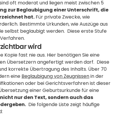
ind oft moderat und liegen meist zwischen 5 
ng zur Beglaubigung einer Unterschrift, die 
rzeichnet hat.
 Für private Zwecke, wie 
orderlich. Bestimmte Urkunden, wie Auszüge aus 
selbst beglaubigt werden.  Diese erste Stufe 
e Verfahren.
zichtbar wird
Kopie fast nie aus. Hier benötigen Sie eine 
ten Übersetzern angefertigt werden darf.  Diese 
und korrekte Übertragung des Inhalts. Über 70 
ern eine 
Beglaubigung von Zeugnissen
 in der 
ikationen oder bei Gerichtsverfahren ist dieser 
e Übersetzung einer Geburtsurkunde für eine 
nicht nur den Text, sondern auch das 
edergeben.
  Die folgende Liste zeigt häufige 
d: