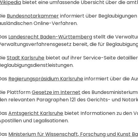
Wikipedia
 bietet eine umfassende Übersicht über die amt
Die 
Bundesnotarkammer
 informiert über Beglaubigungen
ausländischen Online-Verfahren.
Das 
Landesrecht Baden-Württemberg
 stellt die Verwalt
Verwaltungsverfahrensgesetz bereit, die für Beglaubigunge
Die 
Stadt Karlsruhe
 bietet auf ihrer Service-Seite detaillie
Beglaubigungsdienstleistungen.
Das 
Regierungspräsidium Karlsruhe
 informiert über die A
Die Plattform 
Gesetze im Internet
 des Bundesministeriums
den relevanten Paragraphen 121 des Gerichts- und Nota
Das 
Amtsgericht Karlsruhe
 bietet Informationen zu den 
Apostillen und Legalisationen.
Das 
Ministerium für Wissenschaft, Forschung und Kunst