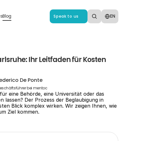
Select Language
us
Blog
EN
Speak to us
lsruhe: Ihr Leitfaden für Kosten 
ederico De Ponte
eschäftsführer bei mentoc
r eine Behörde, eine Universität oder das 
en lassen? Der Prozess der Beglaubigung in 
ten Blick komplex wirken. Wir zeigen Ihnen, wie 
zum Ziel kommen.