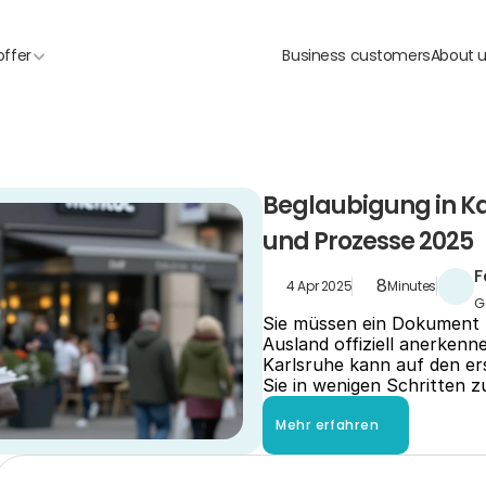
offer
Business customers
About 
Beglaubigung in Kar
und Prozesse 2025
F
8
4 Apr 2025
Minutes
G
Sie müssen ein Dokument fü
Ausland offiziell anerkenn
Karlsruhe kann auf den ers
Sie in wenigen Schritten 
Mehr erfahren