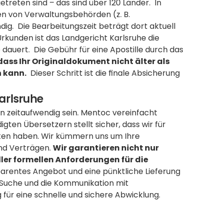
eten sind – das sind über 120 Länder.  In 
den von Verwaltungsbehörden (z. B. 
g.  Die Bearbeitungszeit beträgt dort aktuell 
rkunden ist das Landgericht Karlsruhe die 
dauert.  Die Gebühr für eine Apostille durch das 
 dass Ihr Originaldokument nicht älter als 
n kann.
  Dieser Schritt ist die finale Absicherung 
Karlsruhe
 zeitaufwendig sein. Mentoc vereinfacht 
gten Übersetzern stellt sicher, dass wir für 
jede Sprache und jedes Fachgebiet den passenden Experten haben. Wir kümmern uns um Ihre 
nd Verträgen. 
Wir garantieren nicht nur 
ler formellen Anforderungen für die 
parentes Angebot und eine pünktliche Lieferung 
 Suche und die Kommunikation mit 
 für eine schnelle und sichere Abwicklung.