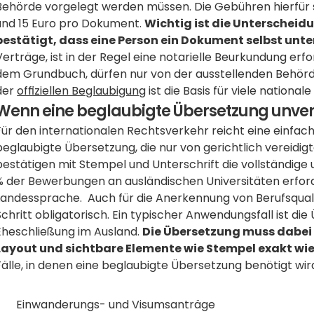
Behörde vorgelegt werden müssen. Die Gebühren hierfür s
und 15 Euro pro Dokument. 
Wichtig ist die Unterscheidu
bestätigt, dass eine Person ein Dokument selbst unte
Verträge, ist in der Regel eine notarielle Beurkundung erf
dem Grundbuch, dürfen nur von der ausstellenden Behörde 
der 
offiziellen Beglaubigung
 ist die Basis für viele national
Wenn eine beglaubigte Übersetzung unver
Für den internationalen Rechtsverkehr reicht eine einfache 
beglaubigte Übersetzung, die nur von gerichtlich vereidig
bestätigen mit Stempel und Unterschrift die vollständige 
% der Bewerbungen an ausländischen Universitäten erford
Landessprache.  Auch für die Anerkennung von Berufsqualif
Schritt obligatorisch. Ein typischer Anwendungsfall ist di
Eheschließung im Ausland. 
Die Übersetzung muss dabei 
Layout und sichtbare Elemente wie Stempel exakt wi
Fälle, in denen eine beglaubigte Übersetzung benötigt wir
Einwanderungs- und Visumsanträge