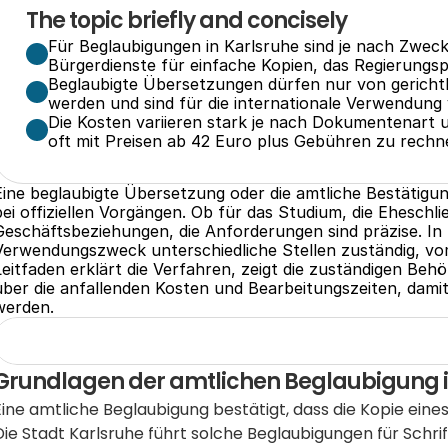
The topic briefly and concisely
Für Beglaubigungen in Karlsruhe sind je nach Zweck 
Bürgerdienste für einfache Kopien, das Regierungsp
Beglaubigte Übersetzungen dürfen nur von gerichtli
werden und sind für die internationale Verwendung
Die Kosten variieren stark je nach Dokumentenart u
oft mit Preisen ab 42 Euro plus Gebühren zu rechne
Eine beglaubigte Übersetzung oder die amtliche Bestätigung
bei offiziellen Vorgängen. Ob für das Studium, die Eheschli
Geschäftsbeziehungen, die Anforderungen sind präzise. In
Verwendungszweck unterschiedliche Stellen zuständig, vom
Leitfaden erklärt die Verfahren, zeigt die zuständigen Behö
über die anfallenden Kosten und Bearbeitungszeiten, dami
werden.
Grundlagen der amtlichen Beglaubigung i
Eine amtliche Beglaubigung bestätigt, dass die Kopie eine
Die Stadt Karlsruhe führt solche Beglaubigungen für Schri