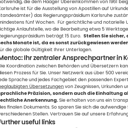
notwendig, die dem Haager Übereinkommen von 1961 beigetr
Karlsruhe ist für die Ausstellung von Apostillen auf Urkun
Standesämter) das Regierungspräsidium Karlsruhe zuständi
mindestens fünf Wochen.  Für gerichtliche und notarielle U
richtige Anlaufstelle, wo die Bearbeitung etwa 5 Werktage 
Regierungspräsidium beträgt 15 Euro.  
Stellen Sie sicher,
sechs Monate ist, da es sonst zurückgewiesen werde
für die globale Gültigkeit Ihrer Unterlagen.
Mentoc: Ihr zentraler Ansprechpartner in 
Die Koordination zwischen Behörden und Übersetzern kann
diesen Prozess für Sie. Unser Netzwerk aus über 500 vereidi
beglaubigten Übersetzungen
 von Zeugnissen, Urkunden u
sprachliche Präzision, sondern auch die Einhaltung al
rechtliche Anerkennung.
 Sie erhalten von uns ein trans
des finalen Dokuments. So sparen Sie sich die aufwendige
verschiedenen Stellen. Vertrauen Sie auf unsere Erfahrung
Further useful links