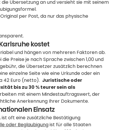
die Übersetzung an und versieht sie mit seinem 
laubigungsformel.
riginal per Post, da nur das physische 
ansparent.
Karlsruhe kostet
ariabel und hängen von mehreren Faktoren ab. 
die Preise je nach Sprache zwischen 1,00 und 
gebühr, die Übersetzer zusätzlich berechnen 
ine einzelne Seite wie eine Urkunde oder ein 
a 42 Euro (netto).  
Juristische oder 
ät bis zu 30 % teurer sein als 
 arbeiten mit einem Mindestauftragswert, der 
 rechtliche Anerkennung Ihrer Dokumente.
nationalen Einsatz
t oft eine zusätzliche Bestätigung 
lle oder Beglaubigung
 ist für alle Staaten 