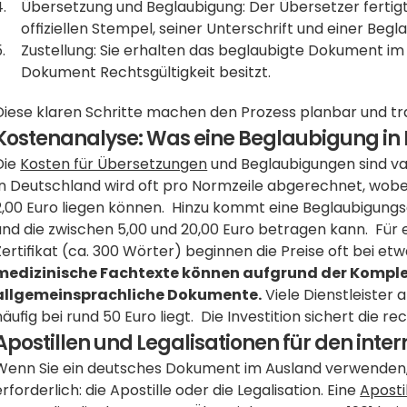
Übersetzung und Beglaubigung: Der Übersetzer fertigt 
offiziellen Stempel, seiner Unterschrift und einer Beg
Zustellung: Sie erhalten das beglaubigte Dokument im O
Dokument Rechtsgültigkeit besitzt.
Diese klaren Schritte machen den Prozess planbar und tr
Kostenanalyse: Was eine Beglaubigung in 
Die 
Kosten für Übersetzungen
 und Beglaubigungen sind v
In Deutschland wird oft pro Normzeile abgerechnet, wobei 
2,00 Euro liegen können.  Hinzu kommt eine Beglaubigungs
und die zwischen 5,00 und 20,00 Euro betragen kann.  Für e
Zertifikat (ca. 300 Wörter) beginnen die Preise oft bei etw
medizinische Fachtexte können aufgrund der Komplexit
allgemeinsprachliche Dokumente.
 Viele Dienstleister
häufig bei rund 50 Euro liegt.  Die Investition sichert die
Apostillen und Legalisationen für den inter
Wenn Sie ein deutsches Dokument im Ausland verwenden, is
erforderlich: die Apostille oder die Legalisation. Eine 
Aposti