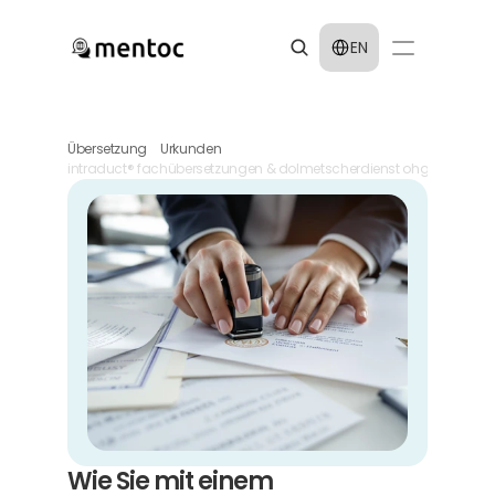
Select Language
EN
Übersetzung
Urkunden
intraduct® fachübersetzungen & dolmetscherdienst ohg
Wie Sie mit einem 