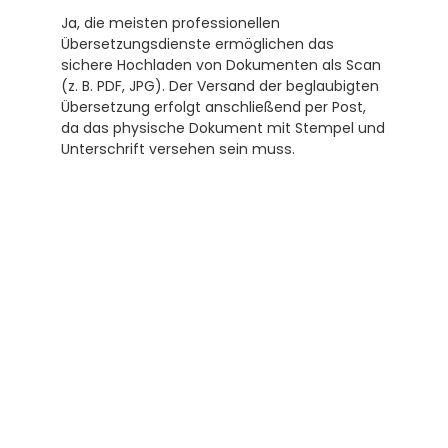
Ja, die meisten professionellen 
Übersetzungsdienste ermöglichen das 
sichere Hochladen von Dokumenten als Scan 
(z. B. PDF, JPG). Der Versand der beglaubigten 
Übersetzung erfolgt anschließend per Post, 
da das physische Dokument mit Stempel und 
Unterschrift versehen sein muss.
Subscribe to our newsletter
Receive helpful tips and tricks for your 
translations and certifications. A newsletter 
from experts for you.