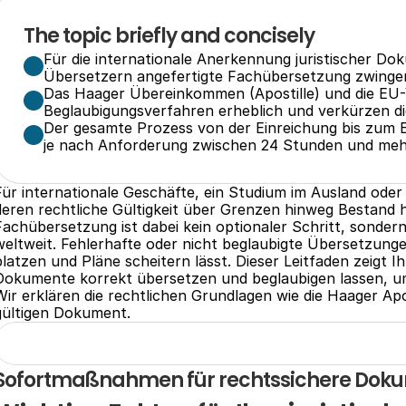
The topic briefly and concisely
Für die internationale Anerkennung juristischer Doku
Übersetzern angefertigte Fachübersetzung zwingen
Das Haager Übereinkommen (Apostille) und die EU-V
Beglaubigungsverfahren erheblich und verkürzen di
Der gesamte Prozess von der Einreichung bis zum E
je nach Anforderung zwischen 24 Stunden und me
Für internationale Geschäfte, ein Studium im Ausland oder
deren rechtliche Gültigkeit über Grenzen hinweg Bestand hat
Fachübersetzung ist dabei kein optionaler Schritt, sonde
weltweit. Fehlerhafte oder nicht beglaubigte Übersetzunge
platzen und Pläne scheitern lässt. Dieser Leitfaden zeigt Ihn
Dokumente korrekt übersetzen und beglaubigen lassen, um
Wir erklären die rechtlichen Grundlagen wie die Haager Apo
gültigen Dokument.
Sofortmaßnahmen für rechtssichere Dok