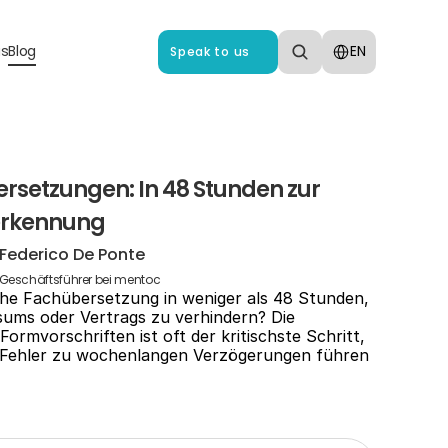
Select Language
us
Blog
EN
Speak to us
rsetzungen: In 48 Stunden zur 
erkennung
Federico De Ponte
Geschäftsführer bei mentoc
sche Fachübersetzung in weniger als 48 Stunden, 
sums oder Vertrags zu verhindern? Die 
Formvorschriften ist oft der kritischste Schritt, 
er Fehler zu wochenlangen Verzögerungen führen 