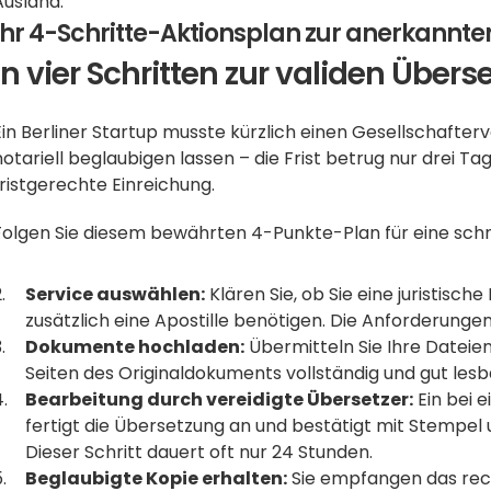
Ausland.
Ihr 4-Schritte-Aktionsplan zur anerkannt
In vier Schritten zur validen Über
Ein Berliner Startup musste kürzlich einen Gesellschafterv
notariell beglaubigen lassen – die Frist betrug nur drei Ta
fristgerechte Einreichung.
Folgen Sie diesem bewährten 4-Punkte-Plan für eine schn
Service auswählen:
 Klären Sie, ob Sie eine juristisc
zusätzlich eine Apostille benötigen. Die Anforderunge
Dokumente hochladen:
 Übermitteln Sie Ihre Dateien 
Seiten des Originaldokuments vollständig und gut les
Bearbeitung durch vereidigte Übersetzer:
 Ein bei
fertigt die Übersetzung an und bestätigt mit Stempel un
Dieser Schritt dauert oft nur 24 Stunden.
Beglaubigte Kopie erhalten:
 Sie empfangen das rec