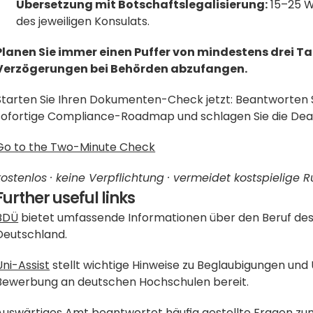
Übersetzung mit Botschaftslegalisierung:
 15–25 
des jeweiligen Konsulats.
Planen Sie immer einen Puffer von mindestens drei T
Verzögerungen bei Behörden abzufangen.
Starten Sie Ihren Dokumenten-Check jetzt: Beantworten Sie
sofortige Compliance-Roadmap und schlagen Sie die Dead
Go to the Two-Minute Check
kostenlos · keine Verpflichtung · vermeidet kostspielig
Further useful links
BDÜ
 bietet umfassende Informationen über den Beruf des
Deutschland.
Uni-Assist
 stellt wichtige Hinweise zu Beglaubigungen un
Bewerbung an deutschen Hochschulen bereit.
Auswärtiges Amt
 beantwortet häufig gestellte Fragen z