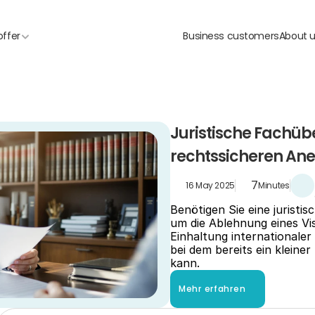
offer
Business customers
About 
Juristische Fachübe
rechtssicheren An
7
16 May 2025
Minutes
Benötigen Sie eine juristi
um die Ablehnung eines Vi
Einhaltung internationaler 
bei dem bereits ein klein
kann.
Mehr erfahren