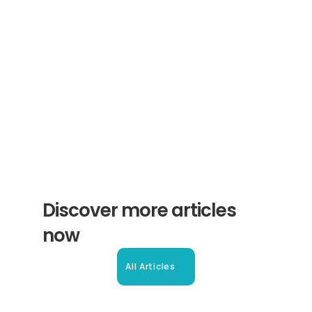
Receive helpful tips and tricks for your 
translations and certifications. A newsletter 
from experts for you.
Subscribe
Discover more articles 
now
All Articles