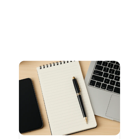
und Beglaubigungen im 
Stadtamt Bremen
So erledigen Sie amtliche Beglaubigungen in Bremen 
schnell und ohne Umwege – alle Informationen zu 
Terminen, Kosten und den richtigen Anlaufstellen.
Read more now