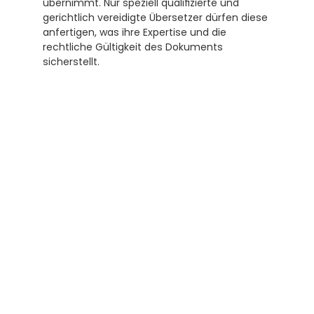
übernimmt. Nur speziell qualifizierte und 
gerichtlich vereidigte Übersetzer dürfen diese 
anfertigen, was ihre Expertise und die 
rechtliche Gültigkeit des Dokuments 
sicherstellt. 
Subscribe to our newsletter
Receive helpful tips and tricks for your 
translations and certifications. A newsletter 
from experts for you.
Subscribe