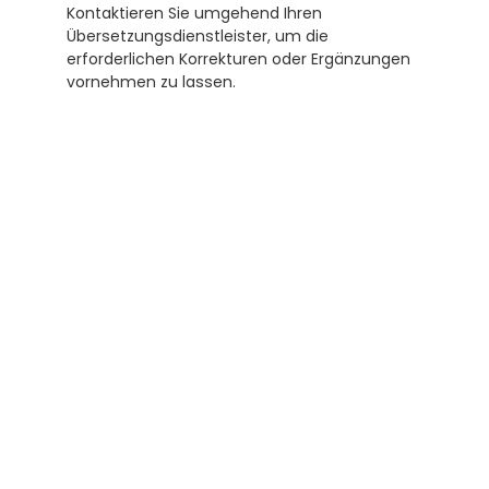
Kontaktieren Sie umgehend Ihren 
Übersetzungsdienstleister, um die 
erforderlichen Korrekturen oder Ergänzungen 
vornehmen zu lassen.
Subscribe to our newsletter
Receive helpful tips and tricks for your 
translations and certifications. A newsletter 
from experts for you.
Subscribe