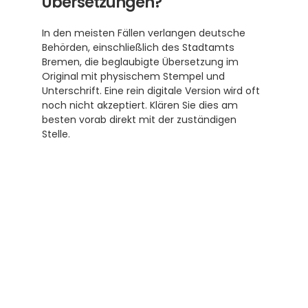
Übersetzungen?
In den meisten Fällen verlangen deutsche 
Behörden, einschließlich des Stadtamts 
Bremen, die beglaubigte Übersetzung im 
Original mit physischem Stempel und 
Unterschrift. Eine rein digitale Version wird oft 
noch nicht akzeptiert. Klären Sie dies am 
besten vorab direkt mit der zuständigen 
Stelle.
Subscribe to our newsletter
Receive helpful tips and tricks for your 
translations and certifications. A newsletter 
from experts for you.