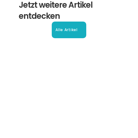
Jetzt weitere Artikel 
entdecken
Alle Artikel
Beglaubigte Übersetzung in 
Oberhausen: Ihr Leitfaden
So erhalten Sie schnell und sicher anerkannte 