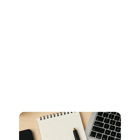
Ihr Wegweiser für Öffnungszeiten 
und Beglaubigungen im 
Stadtamt Bremen
So erledigen Sie amtliche Beglaubigungen in Bremen 
schnell und ohne Umwege – alle Informationen zu 
Terminen, Kosten und den richtigen Anlaufstellen.
Jetzt weiterlesen