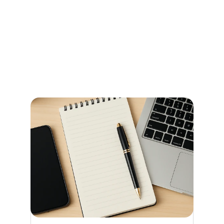
und Beglaubigungen im 
Stadtamt Bremen
So erledigen Sie amtliche Beglaubigungen in Bremen 
schnell und ohne Umwege – alle Informationen zu 
Terminen, Kosten und den richtigen Anlaufstellen.
Jetzt weiterlesen