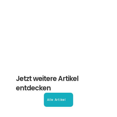
Erhalten Sie hilfreiche Tipps und Tricks für 
ihre Übersetzungen und Beglaubigungen. Ein 
Newsletter von Experten für Sie.
Abonnieren
Jetzt weitere Artikel 
entdecken
Alle Artikel