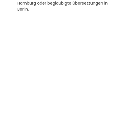
Hamburg oder beglaubigte Übersetzungen in 
Berlin.
Abonnieren Sie unseren 
Newsletter
Erhalten Sie hilfreiche Tipps und Tricks für 
ihre Übersetzungen und Beglaubigungen. Ein 
Newsletter von Experten für Sie.
Abonnieren