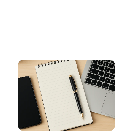
und Beglaubigungen im 
Stadtamt Bremen
So erledigen Sie amtliche Beglaubigungen in Bremen 
schnell und ohne Umwege – alle Informationen zu 
Terminen, Kosten und den richtigen Anlaufstellen.
Read more now