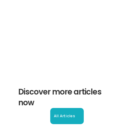
Receive helpful tips and tricks for your 
translations and certifications. A newsletter 
from experts for you.
Subscribe
Discover more articles 
now
All Articles