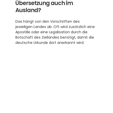
Übersetzung auch im 
Ausland?
Das hängt von den Vorschriften des 
jeweiligen Landes ab. Oft wird zusätzlich eine 
Apostille oder eine Legalisation durch die 
Botschaft des Ziellandes benötigt, damit die 
deutsche Urkunde dort anerkannt wird.
Subscribe to our newsletter
Receive helpful tips and tricks for your 
translations and certifications. A newsletter 
from experts for you.