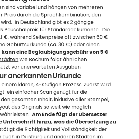
en sind variabel und hängen von mehreren 
der Preis durch die Sprachkombination, den 
rd.  In Deutschland gibt es 2 gängige 
s Pauschalpreis für Standarddokumente.  Die 
21 €, während Seitenpreise oft zwischen 60 € 
ne Geburtsurkunde (ca. 30 €) oder einen 
h kann eine Beglaubigungsgebühr von 5 € 
rstädten
 wie Bochum folgt ähnlichen 
hützt vor unerwarteten Ausgaben.
zur anerkannten Urkunde
einem klaren, 4-stufigen Prozess. Zuerst wird 
, ein einfacher Scan genügt für die 
en gesamten Inhalt, inklusive aller Stempel, 
yout des Originals so weit wie möglich 
währleisten.  
Am Ende fügt der Übersetzer 
Unterschrift hinzu, was die Übersetzung zu 
ätigt die Richtigkeit und Vollständigkeit der 
 auch in 
Duisburg
 und anderen Städten im 