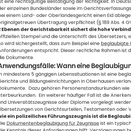
ist eine rechtsgültige Bestätigung der Richtigkeit. In Deu
der einzelnen Bundesländer sowie im Gerichtsverfassung
bei einem Land- oder Oberlandesgericht einen Eid ablegen
originalgetreuen Übertragung verpflichtet (§ 189 Abs. 4 GV
2 Ebenen der Gerichtsbarkeit sichert die hohe Verbind
offiziellen Stempel und die Unterschrift des Übersetzers, wa
So wird sichergestellt, dass zum Beispiel eine 
beglaubigte 
Anforderungen entspricht. Dieser rechtliche Rahmen ist die
die Dokumente.
Anwendungsfälle: Wann eine Beglaubigun
In mindestens 5 gängigen Lebenssituationen ist eine beg
Gerichte und Bildungseinrichtungen in Oberhausen verlangen
Dokumente.  Dazu gehören Personenstandsurkunden wie G
Sterbeurkunden.  Ein weiterer häufiger Fall ist die Anerke
und Universitätszeugnisse oder Diplome vorgelegt werden
Übersetzungen von Gerichtsurteilen, Testamenten oder Ve
wie ein polizeiliches Führungszeugnis ist die Beglau
Die 
Dokumentenbeglaubigung für Zeugnisse
 ist ein typis
Die Kenntnis dieser Anforderungen hilft, Verzögerungen b