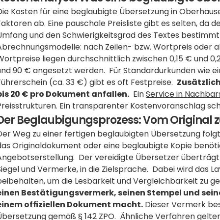
Die Kosten für eine beglaubigte Übersetzung in Oberhaus
Faktoren ab. Eine pauschale Preisliste gibt es selten, da 
Umfang und den Schwierigkeitsgrad des Textes bestimmt wi
Abrechnungsmodelle: nach Zeilen- bzw. Wortpreis oder al
Wortpreise liegen durchschnittlich zwischen 0,15 € und 0,
und 90 € angesetzt werden.  Für Standardurkunden wie ei
Führerschein (ca. 33 €) gibt es oft Festpreise.  
Zusätzlic
bis 20 € pro Dokument anfallen.
  Ein 
Service in Nachba
Preisstrukturen. Ein transparenter Kostenvoranschlag sc
Der Beglaubigungsprozess: Vom Original 
Der Weg zu einer fertigen beglaubigten Übersetzung folgt 
das Originaldokument oder eine beglaubigte Kopie benötigt
Angebotserstellung.  Der vereidigte Übersetzer überträgt d
Siegel und Vermerke, in die Zielsprache.  Dabei wird das La
beibehalten, um die Lesbarkeit und Vergleichbarkeit zu ge
einen Bestätigungsvermerk, seinen Stempel und seine 
einem offiziellen Dokument macht.
 Dieser Vermerk best
Übersetzung gemäß § 142 ZPO.  Ähnliche Verfahren gelten