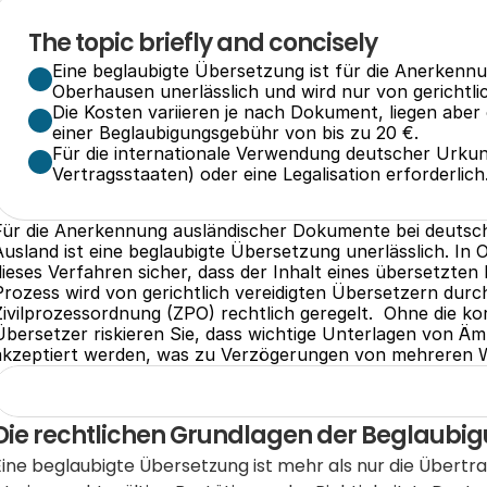
The topic briefly and concisely
Eine beglaubigte Übersetzung ist für die Anerkennu
Oberhausen unerlässlich und wird nur von gerichtli
Die Kosten variieren je nach Dokument, liegen aber o
einer Beglaubigungsgebühr von bis zu 20 €.
Für die internationale Verwendung deutscher Urkunde
Vertragsstaaten) oder eine Legalisation erforderlich
Für die Anerkennung ausländischer Dokumente bei deutsc
Ausland ist eine beglaubigte Übersetzung unerlässlich. In O
dieses Verfahren sicher, dass der Inhalt eines übersetzten
Prozess wird von gerichtlich vereidigten Übersetzern durch
Zivilprozessordnung (ZPO) rechtlich geregelt.  Ohne die k
Übersetzer riskieren Sie, dass wichtige Unterlagen von Ämt
akzeptiert werden, was zu Verzögerungen von mehreren 
Die rechtlichen Grundlagen der Beglaubi
Eine beglaubigte Übersetzung ist mehr als nur die Übertra