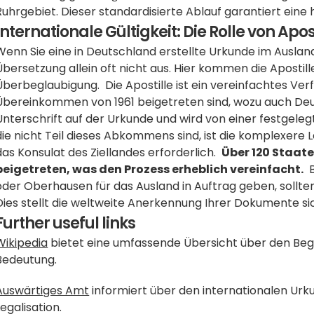
Ruhrgebiet. Dieser standardisierte Ablauf garantiert eine
Internationale Gültigkeit: Die Rolle von Apos
Wenn Sie eine in Deutschland erstellte Urkunde im Auslan
Übersetzung allein oft nicht aus. Hier kommen die Apostille
Überbeglaubigung.  Die Apostille ist ein vereinfachtes Ver
Übereinkommen von 1961 beigetreten sind, wozu auch Deutsc
Unterschrift auf der Urkunde und wird von einer festgeleg
die nicht Teil dieses Abkommens sind, ist die komplexere Le
das Konsulat des Ziellandes erforderlich.  
Über 120 Staat
beigetreten, was den Prozess erheblich vereinfacht.
  
oder Oberhausen für das Ausland in Auftrag geben, sollten
Dies stellt die weltweite Anerkennung Ihrer Dokumente si
Further useful links
Wikipedia
 bietet eine umfassende Übersicht über den Begr
Bedeutung.
Auswärtiges Amt
 informiert über den internationalen Urku
Legalisation.