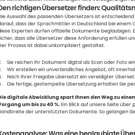
Den richtigen Übersetzer finden: Qualität
Die Auswahl des passenden Übersetzers ist entscheidend 
darauf, dass der Sprachmittler in Deutschland bei einem Ger
diese Experten dürfen offizielle Dokumente beglaubigen. Ei
sicher, dass alle Übersetzer diese Anforderung erfüllen u
Der Prozess ist dabei unkompliziert gestaltet. 
Sie reichen Ihr Dokument digital als Scan oder Foto ein
Wir erstellen ein unverbindliches Angebot, oft innerha
Nach Ihrer Freigabe übersetzt ein vereidigter Überse
Die fertige, gestempelte Übersetzung erhalten Sie per 
Die digitale Abwicklung spart Ihnen den Weg zu ein
Vorgang um bis zu 40 %.
 Ein Blick auf unsere Seite über 
p
Bandbreite der unterstützten Dokumente. So gelangen Sie 
Kostenanalyse: Was eine beglaubigte Über