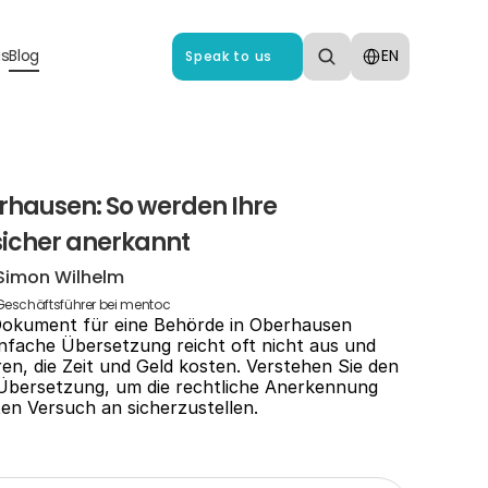
Select Language
us
Blog
EN
Speak to us
hausen: So werden Ihre 
icher anerkannt
Simon Wilhelm
Geschäftsführer bei mentoc
 Dokument für eine Behörde in Oberhausen 
nfache Übersetzung reicht oft nicht aus und 
n, die Zeit und Geld kosten. Verstehen Sie den 
Übersetzung, um die rechtliche Anerkennung 
n Versuch an sicherzustellen.