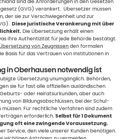
tschland sind die Anforderungen in den Gesetzen 
sgesetz (GVG) verankert.  Übersetzer müssen 
, der sie zur Verschwiegenheit und zur 
G).  
Diese juristische Verankerung mit über 
lichkeit.
 Die Übersetzung erhält einen 
s ihre Authentizität für jede Behörde bestätigt.  
Übersetzung von Zeugnissen
 den formalen 
 Basis für das Vertrauen von Institutionen in 
g in Oberhausen notwendig ist
laubigte Übersetzung unumgänglich. Behörden, 
 sie für fast alle offiziellen ausländischen 
eburts- oder Heiratsurkunden, aber auch 
nnung von Bildungsabschlüssen, bei der Schul- 
 müssen. Für rechtliche Verfahren sind zudem 
rträgen erforderlich. 
Selbst für 1 Dokument 
bigung oft eine zwingende Voraussetzung.
cher Service, den viele unserer Kunden benötigen. 
ei wichtigen Anträgen zu vermeiden.