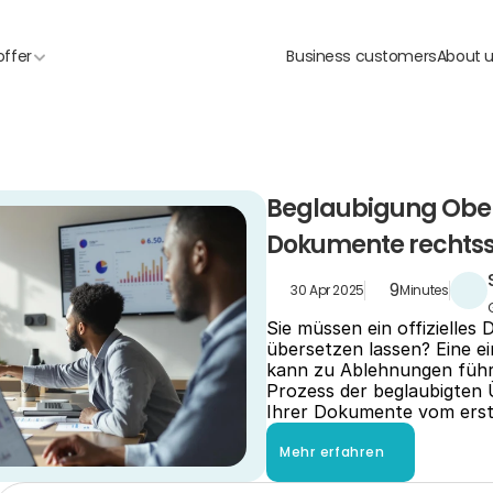
offer
Business customers
About 
Beglaubigung Ober
Dokumente rechtss
9
30 Apr 2025
Minutes
Sie müssen ein offizielles
übersetzen lassen? Eine ei
kann zu Ablehnungen führe
Prozess der beglaubigten 
Ihrer Dokumente vom erste
Mehr erfahren