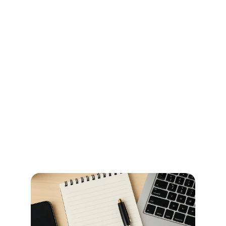
Ihr Wegweiser für Öffnungszeiten 
und Beglaubigungen im 
Stadtamt Bremen
So erledigen Sie amtliche Beglaubigungen in Bremen 
schnell und ohne Umwege – alle Informationen zu 
Terminen, Kosten und den richtigen Anlaufstellen.
Read more now