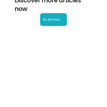
Discover more articles 
now
All Articles
Beglaubigte Übersetzung in 
Oberhausen: Ihr Leitfaden
So erhalten Sie schnell und sicher anerkannte 
Übersetzungen für Ihre Dokumente in Oberhausen und 