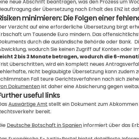
eine neue Abschrift beantragen, was den Prozess um Woch
Beauftragung der Übersetzung nach Erhalt des ENZ ist da
Risiken minimieren: Die Folgen einer fehl
Der Verzicht auf eine erforderliche Übersetzung birgt erh
Erbschaft um Tausende Euro mindern. Das offensichtlichste
Dokuments durch die ausländische Behörde oder Bank.  Die
Abwicklung, wodurch Sie keinen Zugriff auf Konten oder Im
leicht 2 bis 3 Monate betragen, wodurch die 6-monati
Frist überschritten, wird ein komplett neues Antragsverfah
fehlerhafte, nicht beglaubigte Übersetzung kann zudem zu
schlimmsten Fall teure Gerichtsverfahren nach sich ziehen.
von Dokumenten
 ist daher eine Absicherung gegen weita
Further useful links
Das 
Auswärtige Amt
 stellt ein Dokument zum Abkommen ü
Rechtsverkehr bereit.
Die 
Deutsche Botschaft in Spanien
 informiert über das E
Das 
Europäische E-Justiz-Portal
 bietet detaillierte Info