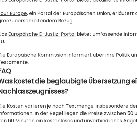
Your Europe
, ein Portal der Europäischen Union, erläutert
grenzüberschreitendem Bezug.
Das 
Europäische E-Justiz-Portal
 bietet umfassende Infor
EU.
Die 
Europäische Kommission
 informiert über ihre Politik u
Testamente.
FAQ
Was kostet die beglaubigte Übersetzung ei
Nachlasszeugnisses?
Die Kosten variieren je nach Textmenge, insbesondere der 
Informationen. In der Regel liegen die Preise zwischen 50 u
von 60 Minuten ein kostenloses und unverbindliches Ange