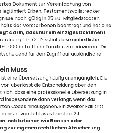
iertes Dokument zur Vereinfachung von 
 legitimiert Erben, Testamentsvollstrecker 
sse nach, gültig in 25 EU-Mitgliedstaaten.  
thalts des Verstorbenen beantragt und hat eine 
iegt darin, dass nur ein einziges Dokument 
rordnung 650/2012 schuf diese einheitliche 
50.000 betroffene Familien zu reduzieren.  Die 
scheidend für den Zugriff auf ausländische 
 ein Muss
ist eine Übersetzung häufig unumgänglich. Die 
or, überlässt die Entscheidung aber den 
t sich, dass eine professionelle Übersetzung in 
ird insbesondere dann verlangt, wenn das 
ten Codes hinausgehen. Ein zweiter Fall tritt 
e nicht versteht, was bei über 24 
en Institutionen wie Banken oder 
g zur eigenen rechtlichen Absicherung.