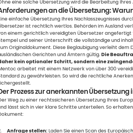
Ohne eine solche Übersetzung wird die Bearbeitung Ihres
Anforderungen an die Übersetzung: Warum 
Eine einfache Übersetzung Ihres Nachlasszeugnisses durch e
Übersetzer ist rechtlich wertlos. Behörden im Ausland ver
von einem gerichtlich vereidigten Übersetzer angefertigt 
Stempel und seiner Unterschrift die vollständige und inhalt
zum Originaldokument. Diese Beglaubigung verleiht dem 
ausländischen Gerichten und Ämtern gültig. 
Die Beauftra
daher kein optionaler Schritt, sondern eine zwingen
Mentoc arbeitet mit einem Netzwerk von über 300 vereid
Standard zu gewährleisten. So wird die rechtliche Anerke
sichergestellt.
Der Prozess zur anerkannten Übersetzung in
Der Weg zu einer rechtssicheren Übersetzung Ihres Europä
und lässt sich in vier klare Schritte unterteilen. So erhalt
Dokument:
Anfrage stellen:
 Laden Sie einen Scan des Europäisc