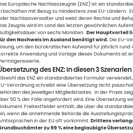
Das Europäische Nachlasszeugnis (ENZ) ist ein standardis
Erbschaften mit Bezug zu mindestens zwei EU-Ländern.  Es
oder Nachlassverwalter und weist deren Rechte und Befugni
Das Zeugnis wird im Land des letzten gewöhnlichen Aufen
Gültigkeitsdauer von sechs Monaten.  
Der Hauptvorteil l
für den Nachweis im Ausland benötigt wird.
 Die EU-Ve
Lösung, um den bürokratischen Aufwand für jährlich rund 4
korrekte Anwendung und Vorlage dieses Dokuments ist ent
Vermögenswerte.
Übersetzung des ENZ: In diesen 3 Szenarien
Obwohl das ENZ ein standardisiertes Formular verwendet, 
EU-Verordnung schreibt eine Übersetzung nicht pauschal v
Behörden des jeweiligen Mitgliedstaates.  In der Praxis zeig
über 50 % der Fälle angefordert wird. Eine Übersetzung w
Dokument Freitextfelder enthält, die über die standardisier
ein, wenn die annehmende Behörde die Ausstellungssprach
Amtssprachen in der EU oft vorkommt. 
Drittens verlang
Grundbuchämter zu 99 % eine beglaubigte Übersetzun