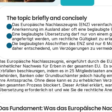
The topic briefly and concisely
Das Europäische Nachlasszeugnis (ENZ) vereinfacht 
Anerkennung im Ausland aber oft eine beglaubigte
Eine beglaubigte Übersetzung darf nur von einem ge
angefertigt werden, um rechtliche Gültigkeit zu erl
Die beglaubigten Abschriften des ENZ sind nur 6 Mon
daher entscheidend, um Verzögerungen zu vermeid
Das Europäische Nachlasszeugnis, eingeführt durch die EU
einheitlicher Nachweis für Erben in der gesamten EU.  Es 
Erbfällen beschleunigen, indem es in 25 Mitgliedstaaten ane
Behörden, Banken oder Grundbuchämter jedoch häufig ein
ihre Amtssprache. Ohne diese kann es zu erheblichen V
den gesamten Prozess blockiert. Dieser Artikel erklärt, w
Übersetzung erforderlich ist und wie Sie die rechtliche An
Das Fundament: Was das Europäische Nac