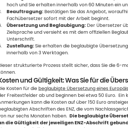
hoch und Sie erhalten innerhalb von 60 Minuten ein u
Beauftragung:
 Bestätigen Sie das Angebot, woraufhi
Fachübersetzer sofort mit der Arbeit beginnt.
Übersetzung und Beglaubigung:
 Der Übersetzer üb
Zielsprache und versieht es mit dem offiziellen Begla
Unterschrift.
Zustellung:
 Sie erhalten die beglaubigte Übersetzung 
innerhalb von 3 Werktagen.
Dieser strukturierte Prozess stellt sicher, dass Sie die 6-m
können.
Kosten und Gültigkeit: Was Sie für die Üb
Die Kosten für die 
beglaubigte Übersetzung eines Europäi
der Freitextfelder ab und beginnen bei etwa 50 Euro.  Ein
Anmerkungen kann die Kosten auf über 150 Euro ansteigen la
beglaubigten Abschriften des ENZ, die vom Nachlassgericht
von nur sechs Monaten haben.  
Die beglaubigte Übersetz
an die Gültigkeit der jeweiligen ENZ-Abschrift gebun