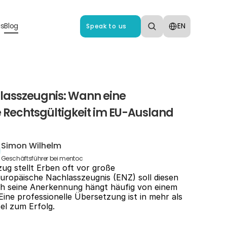
Select Language
us
Blog
EN
Speak to us
asszeugnis: Wann eine 
 Rechtsgültigkeit im EU-Ausland 
Simon Wilhelm
Geschäftsführer bei mentoc
ug stellt Erben oft vor große 
ropäische Nachlasszeugnis (ENZ) soll diesen 
h seine Anerkennung hängt häufig von einem 
Eine professionelle Übersetzung ist in mehr als 
el zum Erfolg.