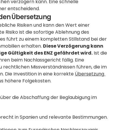
en verzögern kann. Eine schnelle 
her entscheidend.
enden Übersetzung
ebliche Risiken und kann den Wert einer 
 Risiko ist die sofortige Ablehnung des 
s führt zu einem kompletten Stillstand bei der 
mobilien erhalten. 
Diese Verzögerung kann 
ge Gültigkeit des ENZ gefährdet wird.
 Ist die 
ren beim Nachlassgericht fällig. Eine 
 rechtlichen Missverständnissen führen, die im 
 Die Investition in eine korrekte 
Übersetzung 
us höhere Folgekosten.
ber die Abschaffung der Beglaubigung im 
rbrecht in Spanien und relevante Bestimmungen.
rmationen zum Europäischen Nachlasszeugnis.