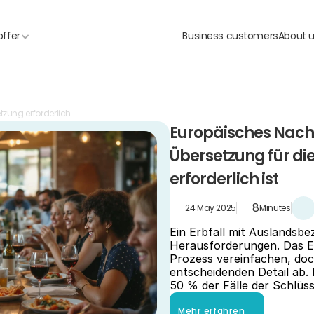
offer
Business customers
About 
zung erforderlich
Europäisches Nachl
Übersetzung für die
erforderlich ist
8
24 May 2025
Minutes
Ein Erbfall mit Auslandsbez
Herausforderungen. Das Eu
Prozess vereinfachen, doc
entscheidenden Detail ab. 
50 % der Fälle der Schlüss
Mehr erfahren