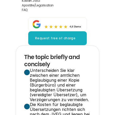
Kosten JVEG
Apostille/Legalisation
FAQ
4,8 Sterne
Request free of charge
The topic briefly and 
concisely
Unterscheiden Sie klar 
zwischen einer amtlichen 
Beglaubigung einer Kopie 
(Bürgerbüro) und einer 
beglaubigten Übersetzung 
(vereidigter Übersetzer), um 
Verzögerungen zu vermeiden.
Die Kosten für beglaubigte 
Übersetzungen richten sich 
nach dem JVEG und liegen bei 