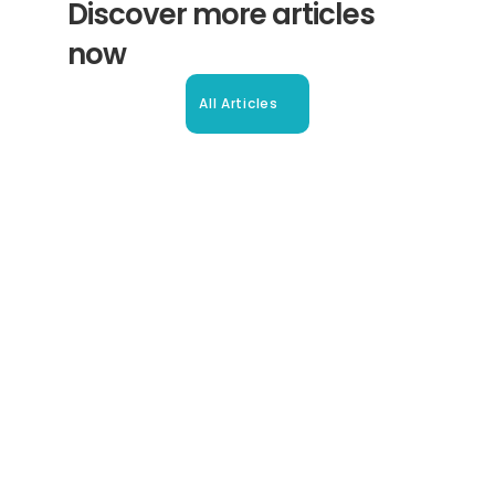
Discover more articles 
now
All Articles
Beglaubigte Übersetzung in 
Oberhausen: Ihr Leitfaden
So erhalten Sie schnell und sicher anerkannte 