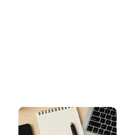
Ihr Wegweiser für Öffnungszeiten 
und Beglaubigungen im 
Stadtamt Bremen
So erledigen Sie amtliche Beglaubigungen in Bremen 
schnell und ohne Umwege – alle Informationen zu 
Terminen, Kosten und den richtigen Anlaufstellen.
Read more now