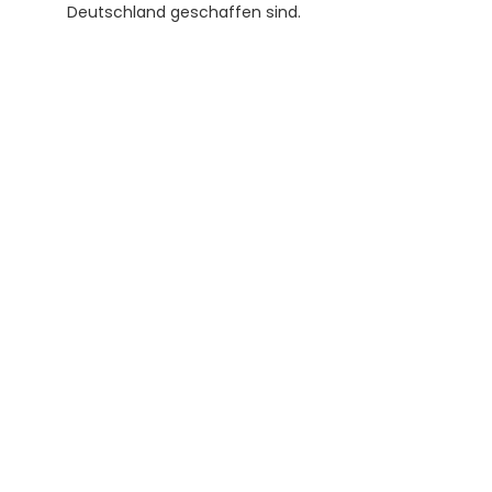
Deutschland geschaffen sind.
Subscribe to our newsletter
Receive helpful tips and tricks for your 
translations and certifications. A newsletter 
from experts for you.
Subscribe