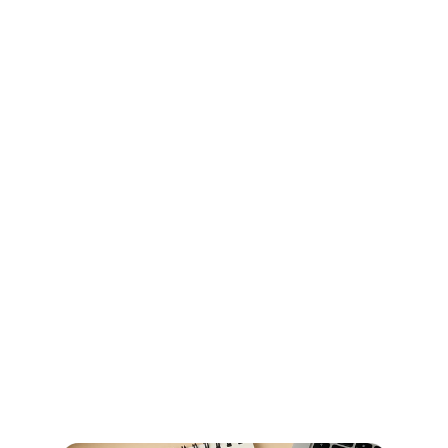
Ihr Wegweiser für Öffnungszeiten 
und Beglaubigungen im 
Stadtamt Bremen
So erledigen Sie amtliche Beglaubigungen in Bremen 
schnell und ohne Umwege – alle Informationen zu 
Terminen, Kosten und den richtigen Anlaufstellen.
Read more now