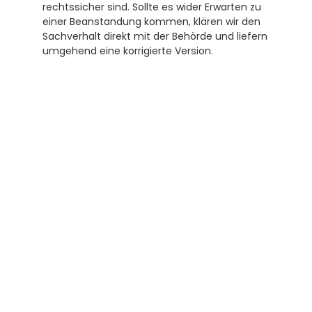
rechtssicher sind. Sollte es wider Erwarten zu 
einer Beanstandung kommen, klären wir den 
Sachverhalt direkt mit der Behörde und liefern 
umgehend eine korrigierte Version.
Subscribe to our newsletter
Receive helpful tips and tricks for your 
translations and certifications. A newsletter 
from experts for you.
Subscribe