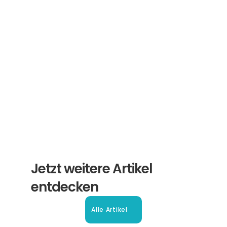
Newsletter
Erhalten Sie hilfreiche Tipps und Tricks für 
ihre Übersetzungen und Beglaubigungen. Ein 
Newsletter von Experten für Sie.
Abonnieren
Jetzt weitere Artikel 
entdecken
Alle Artikel