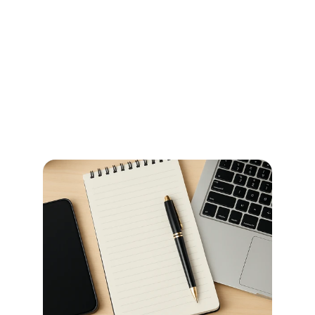
Ihr Wegweiser für Öffnungszeiten 
und Beglaubigungen im 
Stadtamt Bremen
So erledigen Sie amtliche Beglaubigungen in Bremen 
schnell und ohne Umwege – alle Informationen zu 
Terminen, Kosten und den richtigen Anlaufstellen.
Jetzt weiterlesen