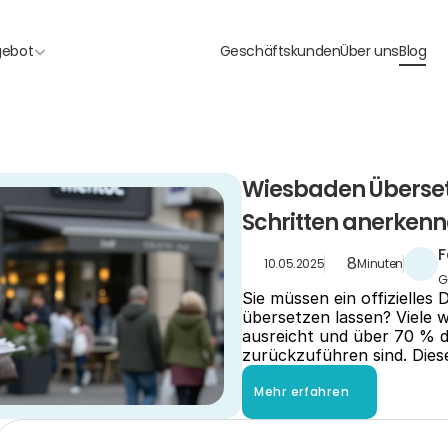
gebot
Geschäftskunden
Über uns
Blog
Wiesbaden Übersetz
Schritten anerkenn
F
8
10.05.2025
Minuten
G
Sie müssen ein offizielles
übersetzen lassen? Viele w
ausreicht und über 70 % d
zurückzuführen sind. Dies
Mehr erfahren