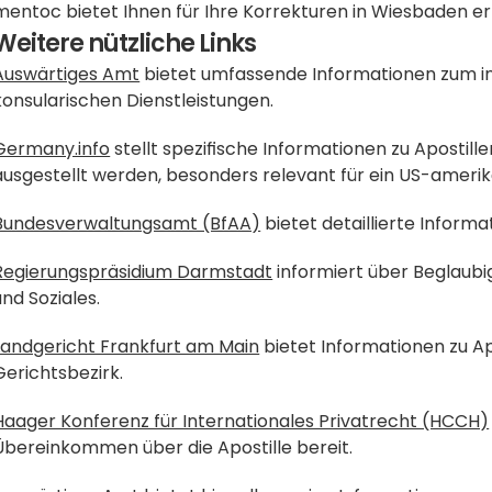
mentoc bietet Ihnen für Ihre Korrekturen in Wiesbaden er
Weitere nützliche Links
Auswärtiges Amt
 bietet umfassende Informationen zum i
konsularischen Dienstleistungen.
Germany.info
 stellt spezifische Informationen zu Apostill
ausgestellt werden, besonders relevant für ein US-ameri
Bundesverwaltungsamt (BfAA)
 bietet detaillierte Inform
Regierungspräsidium Darmstadt
 informiert über Beglaubi
und Soziales.
Landgericht Frankfurt am Main
 bietet Informationen zu Ap
Gerichtsbezirk.
Haager Konferenz für Internationales Privatrecht (HCCH)
Übereinkommen über die Apostille bereit.