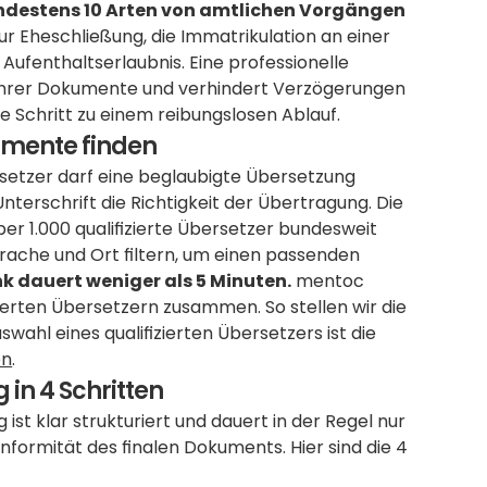
indestens 10 Arten von amtlichen Vorgängen 
r Eheschließung, die Immatrikulation an einer 
der 5 Hochschulen der Region oder die Beantragung einer Aufenthaltserlaubnis. Eine professionelle 
it Ihrer Dokumente und verhindert Verzögerungen 
te Schritt zu einem reibungslosen Ablauf.
kumente finden
setzer darf eine beglaubigte Übersetzung 
terschrift die Richtigkeit der Übertragung. Die 
ber 1.000 qualifizierte Übersetzer bundesweit 
prache und Ort filtern, um einen passenden 
k dauert weniger als 5 Minuten.
 mentoc 
rierten Übersetzern zusammen. So stellen wir die 
ahl eines qualifizierten Übersetzers ist die 
en
.
in 4 Schritten
st klar strukturiert und dauert in der Regel nur 
onformität des finalen Dokuments. Hier sind die 4 