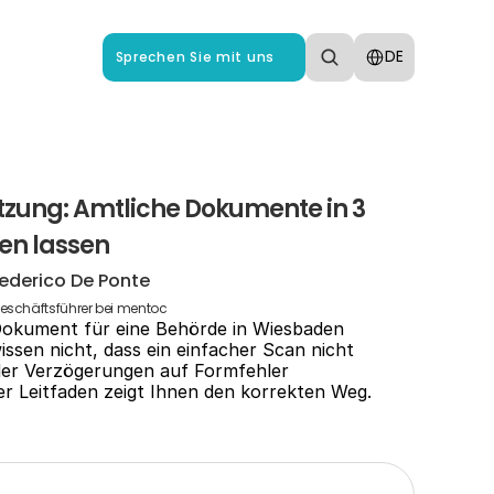
Select Language
DE
Sprechen Sie mit uns
ung: Amtliche Dokumente in 3 
en lassen
ederico De Ponte
eschäftsführer bei mentoc
 Dokument für eine Behörde in Wiesbaden 
issen nicht, dass ein einfacher Scan nicht 
er Verzögerungen auf Formfehler 
er Leitfaden zeigt Ihnen den korrekten Weg.