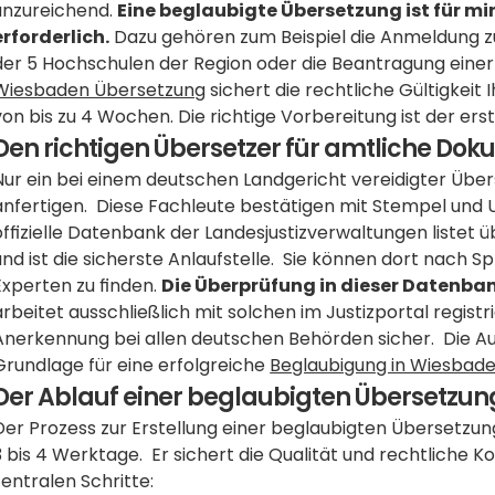
unzureichend. 
Eine beglaubigte Übersetzung ist für m
erforderlich.
 Dazu gehören zum Beispiel die Anmeldung zu
Wiesbaden Übersetzung
 sichert die rechtliche Gültigke
von bis zu 4 Wochen. Die richtige Vorbereitung ist der ers
Den richtigen Übersetzer für amtliche Do
Nur ein bei einem deutschen Landgericht vereidigter Über
anfertigen.  Diese Fachleute bestätigen mit Stempel und Un
offizielle Datenbank der Landesjustizverwaltungen listet ü
und ist die sicherste Anlaufstelle.  Sie können dort nach S
Experten zu finden. 
Die Überprüfung in dieser Datenban
arbeitet ausschließlich mit solchen im Justizportal regist
Anerkennung bei allen deutschen Behörden sicher.  Die Ausw
Grundlage für eine erfolgreiche 
Beglaubigung in Wiesbad
Der Ablauf einer beglaubigten Übersetzung 
Der Prozess zur Erstellung einer beglaubigten Übersetzung i
3 bis 4 Werktage.  Er sichert die Qualität und rechtliche K
zentralen Schritte: