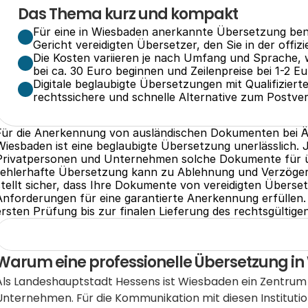
Das Thema kurz und kompakt
Für eine in Wiesbaden anerkannte Übersetzung benö
Gericht vereidigten Übersetzer, den Sie in der offiz
Die Kosten variieren je nach Umfang und Sprache, 
bei ca. 30 Euro beginnen und Zeilenpreise bei 1-2 Eu
Digitale beglaubigte Übersetzungen mit Qualifizierte
rechtssichere und schnelle Alternative zum Postve
Für die Anerkennung von ausländischen Dokumenten bei Ä
Wiesbaden ist eine beglaubigte Übersetzung unerlässlich.
Privatpersonen und Unternehmen solche Dokumente für über
fehlerhafte Übersetzung kann zu Ablehnung und Verzöge
stellt sicher, dass Ihre Dokumente von vereidigten Überset
Anforderungen für eine garantierte Anerkennung erfüllen.
ersten Prüfung bis zur finalen Lieferung des rechtsgültig
Warum eine professionelle Übersetzung in
Als Landeshauptstadt Hessens ist Wiesbaden ein Zentrum 
Unternehmen. Für die Kommunikation mit diesen Institution