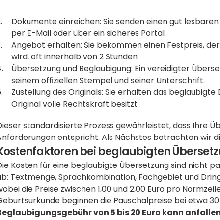
Dokumente einreichen: Sie senden einen gut lesbaren 
per E-Mail oder über ein sicheres Portal.
Angebot erhalten: Sie bekommen einen Festpreis, der 
wird, oft innerhalb von 2 Stunden.
Übersetzung und Beglaubigung: Ein vereidigter Überset
seinem offiziellen Stempel und seiner Unterschrift.
Zustellung des Originals: Sie erhalten das beglaubigte
Original volle Rechtskraft besitzt.
Dieser standardisierte Prozess gewährleistet, dass Ihre 
Üb
Anforderungen entspricht. Als Nächstes betrachten wir die
Kostenfaktoren bei beglaubigten Überset
Die Kosten für eine beglaubigte Übersetzung sind nicht p
ab: Textmenge, Sprachkombination, Fachgebiet und Dringlic
wobei die Preise zwischen 1,00 und 2,00 Euro pro Normzeile
Geburtsurkunde beginnen die Pauschalpreise bei etwa 30 E
Beglaubigungsgebühr von 5 bis 20 Euro kann anfallen