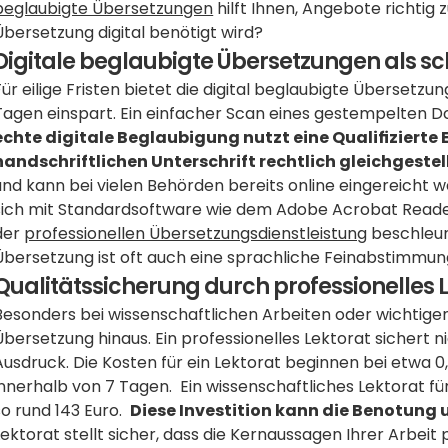
beglaubigte Übersetzungen
 hilft Ihnen, Angebote richtig
Übersetzung digital benötigt wird?
Digitale beglaubigte Übersetzungen als sc
Für eilige Fristen bietet die digital beglaubigte Übersetzun
Tagen einspart. Ein einfacher Scan eines gestempelten Dok
echte digitale Beglaubigung nutzt eine Qualifizierte E
handschriftlichen Unterschrift rechtlich gleichgestellt
und kann bei vielen Behörden bereits online eingereicht we
sich mit Standardsoftware wie dem Adobe Acrobat Reader 
der 
professionellen Übersetzungsdienstleistung
 beschleun
Übersetzung ist oft auch eine sprachliche Feinabstimmung
Qualitätssicherung durch professionelles 
Besonders bei wissenschaftlichen Arbeiten oder wichtigen
Übersetzung hinaus. Ein professionelles Lektorat sichert nic
Ausdruck. Die Kosten für ein Lektorat beginnen bei etwa 0,
innerhalb von 7 Tagen.  Ein wissenschaftliches Lektorat fü
so rund 143 Euro.  
Diese Investition kann die Benotung 
Lektorat stellt sicher, dass die Kernaussagen Ihrer Arbeit 