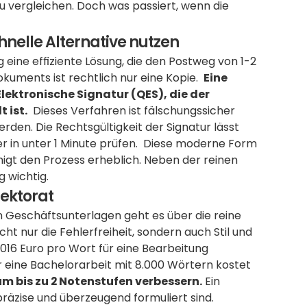
 zu vergleichen. Doch was passiert, wenn die 
hnelle Alternative nutzen
g eine effiziente Lösung, die den Postweg von 1-2 
uments ist rechtlich nur eine Kopie.  
Eine 
lektronische Signatur (QES), die der 
 ist.
  Dieses Verfahren ist fälschungssicher 
rden. Die Rechtsgültigkeit der Signatur lässt 
in unter 1 Minute prüfen.  Diese moderne Form 
igt den Prozess erheblich. Neben der reinen 
 wichtig.
Lektorat
 Geschäftsunterlagen geht es über die reine 
ht nur die Fehlerfreiheit, sondern auch Stil und 
016 Euro pro Wort für eine Bearbeitung 
r eine Bachelorarbeit mit 8.000 Wörtern kostet 
um bis zu 2 Notenstufen verbessern.
 Ein 
präzise und überzeugend formuliert sind. 