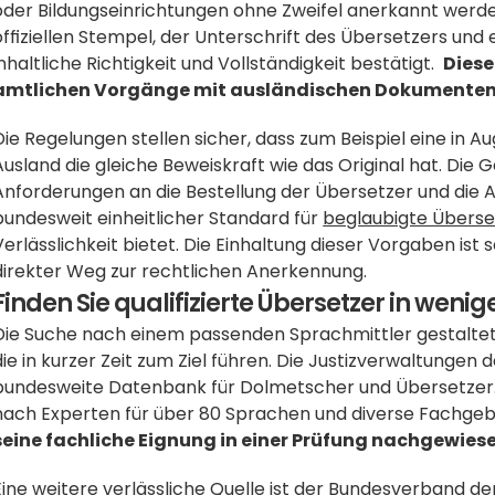
oder Bildungseinrichtungen ohne Zweifel anerkannt werde
offiziellen Stempel, der Unterschrift des Übersetzers un
inhaltliche Richtigkeit und Vollständigkeit bestätigt.  
Diese
amtlichen Vorgänge mit ausländischen Dokumenten e
Die Regelungen stellen sicher, dass zum Beispiel eine in
Ausland die gleiche Beweiskraft wie das Original hat. Die
Anforderungen an die Bestellung der Übersetzer und die A
bundesweit einheitlicher Standard für 
beglaubigte Überse
Verlässlichkeit bietet. Die Einhaltung dieser Vorgaben ist
direkter Weg zur rechtlichen Anerkennung.
Finden Sie qualifizierte Übersetzer in wenig
Die Suche nach einem passenden Sprachmittler gestaltet sic
die in kurzer Zeit zum Ziel führen. Die Justizverwaltunge
bundesweite Datenbank für Dolmetscher und Übersetzer.  
nach Experten für über 80 Sprachen und diverse Fachgebi
seine fachliche Eignung in einer Prüfung nachgewiese
Eine weitere verlässliche Quelle ist der Bundesverband d