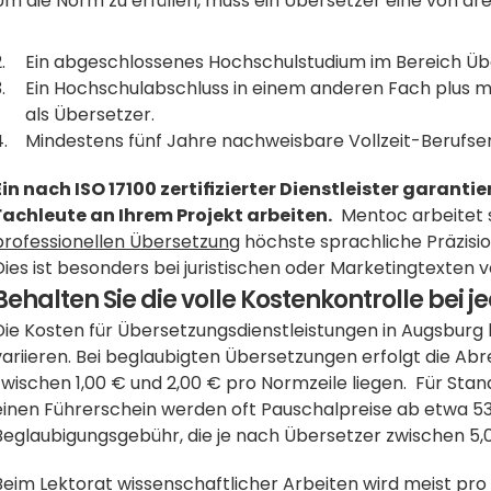
Um die Norm zu erfüllen, muss ein Übersetzer eine von d
Ein abgeschlossenes Hochschulstudium im Bereich Üb
Ein Hochschulabschluss in einem anderen Fach plus mi
als Übersetzer.
Mindestens fünf Jahre nachweisbare Vollzeit-Berufse
Ein nach ISO 17100 zertifizierter Dienstleister garantie
Fachleute an Ihrem Projekt arbeiten.
professionellen Übersetzung
 höchste sprachliche Präzision
Dies ist besonders bei juristischen oder Marketingtexten 
Behalten Sie die volle Kostenkontrolle bei 
Die Kosten für Übersetzungsdienstleistungen in Augsbur
variieren. Bei beglaubigten Übersetzungen erfolgt die Abre
zwischen 1,00 € und 2,00 € pro Normzeile liegen.  Für St
einen Führerschein werden oft Pauschalpreise ab etwa 53
Beglaubigungsgebühr, die je nach Übersetzer zwischen 5,
Beim Lektorat wissenschaftlicher Arbeiten wird meist pro 