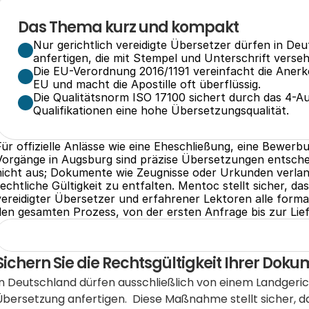
Das Thema kurz und kompakt
Nur gerichtlich vereidigte Übersetzer dürfen in De
anfertigen, die mit Stempel und Unterschrift verse
Die EU-Verordnung 2016/1191 vereinfacht die Anerk
EU und macht die Apostille oft überflüssig.
Die Qualitätsnorm ISO 17100 sichert durch das 4-A
Qualifikationen eine hohe Übersetzungsqualität.
Für offizielle Anlässe wie eine Eheschließung, eine Bewerbu
Vorgänge in Augsburg sind präzise Übersetzungen entschei
nicht aus; Dokumente wie Zeugnisse oder Urkunden verlang
rechtliche Gültigkeit zu entfalten. Mentoc stellt sicher, 
vereidigter Übersetzer und erfahrener Lektoren alle formale
den gesamten Prozess, von der ersten Anfrage bis zur Li
Sichern Sie die Rechtsgültigkeit Ihrer Doku
In Deutschland dürfen ausschließlich von einem Landgeric
Übersetzung anfertigen.  Diese Maßnahme stellt sicher, 