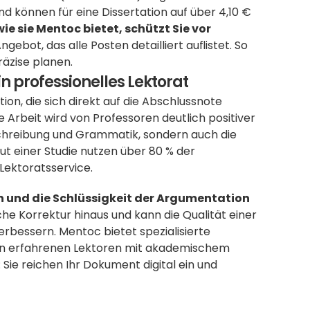
nd können für eine Dissertation auf über 4,10 € 
e sie Mentoc bietet, schützt Sie vor 
ngebot, das alle Posten detailliert auflistet. So 
räzise planen.
n professionelles Lektorat
tion, die sich direkt auf die Abschlussnote 
e Arbeit wird von Professoren deutlich positiver 
schreibung und Grammatik, sondern auch die 
t einer Studie nutzen über 80 % der 
Lektoratsservice. 
n und die Schlüssigkeit der Argumentation 
che Korrektur hinaus und kann die Qualität einer 
Bachelor- oder Masterarbeit um eine ganze Notenstufe verbessern. Mentoc bietet spezialisierte 
von erfahrenen Lektoren mit akademischem 
Sie reichen Ihr Dokument digital ein und 