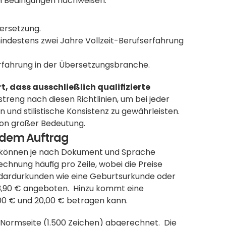
rei Bedingungen nachweisen:
ersetzung.
ndestens zwei Jahre Vollzeit-Berufserfahrung 
rfahrung in der Übersetzungsbranche. 
rt, dass ausschließlich qualifizierte 
  Mentoc arbeitet streng nach diesen Richtlinien, um bei jeder 
 und stilistische Konsistenz zu gewährleisten. 
von großer Bedeutung. 
jedem Auftrag
g können je nach Dokument und Sprache 
chnung häufig pro Zeile, wobei die Preise 
andardurkunden wie eine Geburtsurkunde oder 
,90 € angeboten.  Hinzu kommt eine 
00 € und 20,00 € betragen kann. 
Normseite (1.500 Zeichen) abgerechnet.  Die 