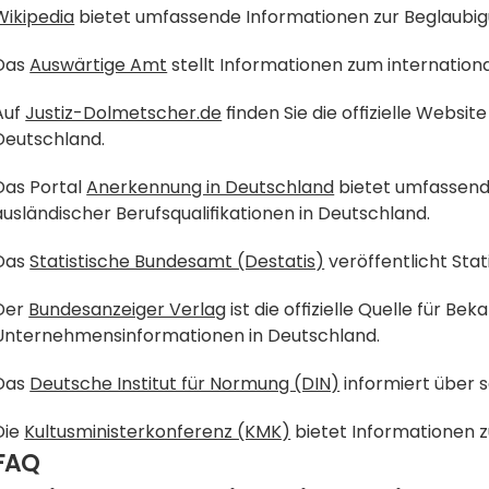
Wikipedia
 bietet umfassende Informationen zur Beglaubig
Das 
Auswärtige Amt
 stellt Informationen zum internatio
Auf 
Justiz-Dolmetscher.de
 finden Sie die offizielle Websi
Deutschland.
Das Portal 
Anerkennung in Deutschland
 bietet umfassend
ausländischer Berufsqualifikationen in Deutschland.
Das 
Statistische Bundesamt (Destatis)
 veröffentlicht Stat
Der 
Bundesanzeiger Verlag
 ist die offizielle Quelle für 
Unternehmensinformationen in Deutschland.
Das 
Deutsche Institut für Normung (DIN)
 informiert über
Die 
Kultusministerkonferenz (KMK)
 bietet Informationen 
FAQ