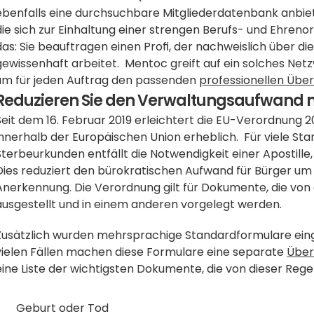
ebenfalls eine durchsuchbare Mitgliederdatenbank anbietet. 
die sich zur Einhaltung einer strengen Berufs- und Ehrenor
das: Sie beauftragen einen Profi, der nachweislich über di
gewissenhaft arbeitet.  Mentoc greift auf ein solches Net
um für jeden Auftrag den passenden 
professionellen Übe
Reduzieren Sie den Verwaltungsaufwand m
Seit dem 16. Februar 2019 erleichtert die EU-Verordnung 2
innerhalb der Europäischen Union erheblich.  Für viele S
Sterbeurkunden entfällt die Notwendigkeit einer Apostille, 
Dies reduziert den bürokratischen Aufwand für Bürger um bi
Anerkennung. Die Verordnung gilt für Dokumente, die von
ausgestellt und in einem anderen vorgelegt werden.
Zusätzlich wurden mehrsprachige Standardformulare eingefü
vielen Fällen machen diese Formulare eine separate 
Über
eine Liste der wichtigsten Dokumente, die von dieser Regel
Geburt oder Tod