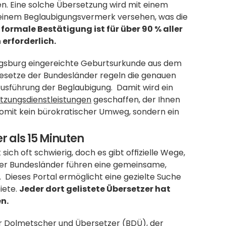
n. Eine solche Übersetzung wird mit einem 
d einem Beglaubigungsvermerk versehen, was die 
 formale Bestätigung ist für über 90 % aller 
rforderlich.
 Augsburg eingereichte Geburtsurkunde aus dem 
 Gesetze der Bundesländer regeln die genauen 
usführung der Beglaubigung.  Damit wird ein 
tzungsdienstleistungen
 geschaffen, der Ihnen 
 somit kein bürokratischer Umweg, sondern ein 
er als 15 Minuten
h oft schwierig, doch es gibt offizielle Wege, 
n der Bundesländer führen eine gemeinsame, 
Dieses Portal ermöglicht eine gezielte Suche 
ete. 
Jeder dort gelistete Übersetzer hat 
n.
er Dolmetscher und Übersetzer (BDÜ), der 