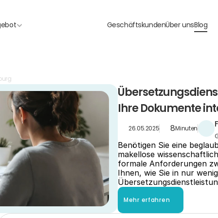
gebot
Geschäftskunden
Über uns
Blog
burg
Übersetzungsdienst
Ihre Dokumente int
8
26.05.2025
Minuten
G
Benötigen Sie eine beglaub
makellose wissenschaftlich
formale Anforderungen zwis
Ihnen, wie Sie in nur weni
Übersetzungsdienstleistun
Mehr erfahren