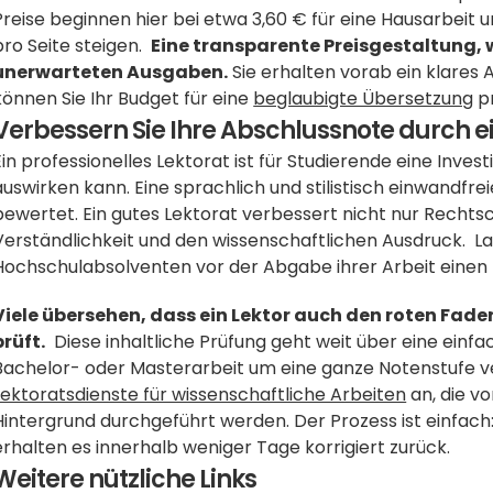
Preise beginnen hier bei etwa 3,60 € für eine Hausarbeit u
pro Seite steigen.  
Eine transparente Preisgestaltung, wi
unerwarteten Ausgaben.
 Sie erhalten vorab ein klares A
können Sie Ihr Budget für eine 
beglaubigte Übersetzung
 p
Verbessern Sie Ihre Abschlussnote durch ei
Ein professionelles Lektorat ist für Studierende eine Investi
auswirken kann. Eine sprachlich und stilistisch einwandfrei
bewertet. Ein gutes Lektorat verbessert nicht nur Recht
Verständlichkeit und den wissenschaftlichen Ausdruck.  Lau
Hochschulabsolventen vor der Abgabe ihrer Arbeit einen 
Viele übersehen, dass ein Lektor auch den roten Fade
prüft.
  Diese inhaltliche Prüfung geht weit über eine einfa
Lektoratsdienste für wissenschaftliche Arbeiten
 an, die 
Hintergrund durchgeführt werden. Der Prozess ist einfach: 
erhalten es innerhalb weniger Tage korrigiert zurück.
Weitere nützliche Links