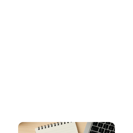
Ihr Wegweiser für Öffnungszeiten 
und Beglaubigungen im 
Stadtamt Bremen
So erledigen Sie amtliche Beglaubigungen in Bremen 
schnell und ohne Umwege – alle Informationen zu 
Terminen, Kosten und den richtigen Anlaufstellen.
Jetzt weiterlesen