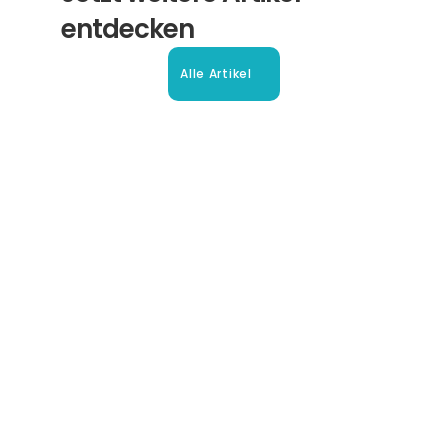
entdecken
Alle Artikel
Beglaubigte Übersetzung in 
Oberhausen: Ihr Leitfaden
So erhalten Sie schnell und sicher anerkannte 
Übersetzungen für Ihre Dokumente in Oberhausen und 