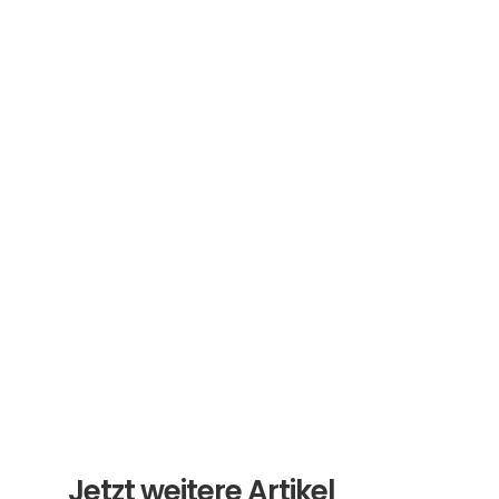
Abonnieren Sie unseren 
Newsletter
Erhalten Sie hilfreiche Tipps und Tricks für 
ihre Übersetzungen und Beglaubigungen. Ein 
Newsletter von Experten für Sie.
Abonnieren
Jetzt weitere Artikel 