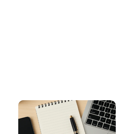
Ihr Wegweiser für Öffnungszeiten 
und Beglaubigungen im 
Stadtamt Bremen
So erledigen Sie amtliche Beglaubigungen in Bremen 
schnell und ohne Umwege – alle Informationen zu 
Terminen, Kosten und den richtigen Anlaufstellen.
Jetzt weiterlesen