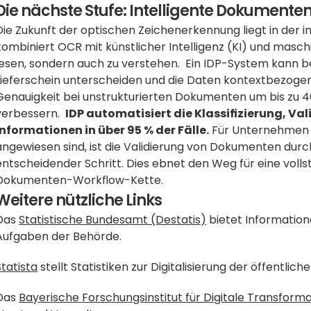
Die nächste Stufe: Intelligente Dokumente
Die Zukunft der optischen Zeichenerkennung liegt in der i
kombiniert OCR mit künstlicher Intelligenz (KI) und masc
lesen, sondern auch zu verstehen.  Ein IDP-System kann b
Lieferschein unterscheiden und die Daten kontextbezogen 
Genauigkeit bei unstrukturierten Dokumenten um bis zu 4
verbessern.  
IDP automatisiert die Klassifizierung, Va
Informationen in über 95 % der Fälle.
 Für Unternehmen w
angewiesen sind, ist die Validierung von Dokumenten durch
entscheidender Schritt. Dies ebnet den Weg für eine voll
Dokumenten-Workflow-Kette.
Weitere nützliche Links
Das 
Statistische Bundesamt (Destatis)
 bietet Informatio
Aufgaben der Behörde.
Statista
 stellt Statistiken zur Digitalisierung der öffentli
Das 
Bayerische Forschungsinstitut für Digitale Transforma