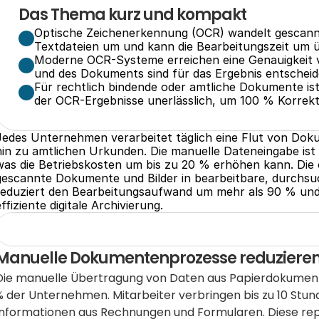
Das Thema kurz und kompakt
Optische Zeichenerkennung (OCR) wandelt gescann
Textdateien um und kann die Bearbeitungszeit um 
Moderne OCR-Systeme erreichen eine Genauigkeit vo
und des Dokuments sind für das Ergebnis entscheid
Für rechtlich bindende oder amtliche Dokumente is
der OCR-Ergebnisse unerlässlich, um 100 % Korrekt
Jedes Unternehmen verarbeitet täglich eine Flut von Dok
hin zu amtlichen Urkunden. Die manuelle Dateneingabe ist n
was die Betriebskosten um bis zu 20 % erhöhen kann. Die
gescannte Dokumente und Bilder in bearbeitbare, durchsuc
reduziert den Bearbeitungsaufwand um mehr als 90 % und l
effiziente digitale Archivierung.
Manuelle Dokumentenprozesse reduzieren d
Die manuelle Übertragung von Daten aus Papierdokumenten
% der Unternehmen. Mitarbeiter verbringen bis zu 10 Stu
Informationen aus Rechnungen und Formularen. Diese repe