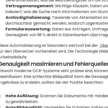
Lieferantendaten, was die Bearbeitungszeit um bis zu 
Vertragsmanagement:
 Wichtige Klauseln, Daten un
indexiert, was die Suche nach Informationen von Stun
Archivdigitalisierung:
 Tausende von Aktenseiten könn
durchsuchbar gemacht werden, wodurch Lagerkosten
Formularauswertung:
 Daten aus Anträgen, Umfrag
Genauigkeit von 98 % direkt in Datenbanken übertrage
Diese Automatisierung ist besonders wertvoll bei der 
 Übe
für den Übersetzer vorbereitet wird. Die Technologie bildet
Arbeitsabläufe.
Genauigkeit maximieren und Fehlerquelle
Obwohl moderne OCR-Systeme sehr präzise sind, können e
beeinflussen. Eine schlechte Bildqualität kann die Genauigk
Ergebnisse zu erzielen, sollten Sie vier Punkte beachten:
Hohe Auflösung:
 Scannen Sie Dokumente mit mindeste
zu gewährleisten.
Gute Bildqualität:
 Vermeiden Sie Schatten, Falten o