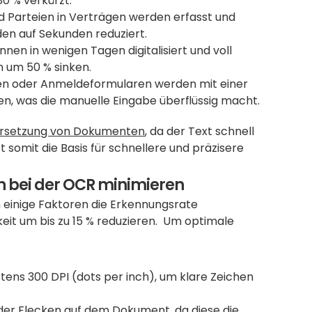
80 % verkürzt.
d Parteien in Verträgen werden erfasst und 
den auf Sekunden reduziert.
en in wenigen Tagen digitalisiert und voll 
 um 50 % sinken.
en oder Anmeldeformularen werden mit einer 
n, was die manuelle Eingabe überflüssig macht.
rsetzung von Dokumenten
, da der Text schnell 
 somit die Basis für schnellere und präzisere 
n bei der OCR minimieren
inige Faktoren die Erkennungsrate 
eit um bis zu 15 % reduzieren.  Um optimale 
ns 300 DPI (dots per inch), um klare Zeichen 
der Flecken auf dem Dokument, da diese die 