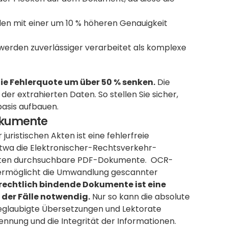
den mit einer um 10 % höheren Genauigkeit 
 werden zuverlässiger verarbeitet als komplexe 
ie Fehlerquote um über 50 % senken.
 Die 
der extrahierten Daten. So stellen Sie sicher, 
basis aufbauen.
Dokumente
ristischen Akten ist eine fehlerfreie 
 etwa die Elektronischer-Rechtsverkehr-
ichten durchsuchbare PDF-Dokumente.  OCR-
e ermöglicht die Umwandlung gescannter 
 rechtlich bindende Dokumente ist eine 
 der Fälle notwendig.
 Nur so kann die absolute 
beglaubigte Übersetzungen und Lektorate 
rkennung und die Integrität der Informationen.