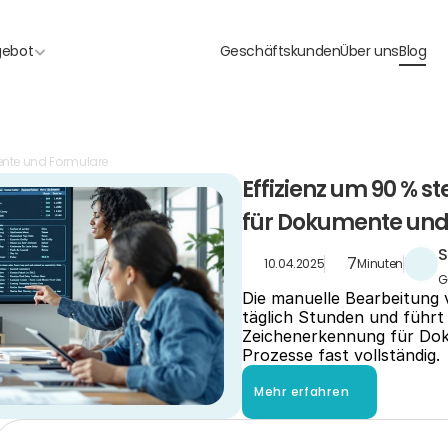
gebot
Geschäftskunden
Über uns
Blog
ente und Formulare
Effizienz um 90 % s
für Dokumente und
S
7
10.04.2025
Minuten
G
Die manuelle Bearbeitung
täglich Stunden und führt
Zeichenerkennung für Dok
Prozesse fast vollständig.
Mehr erfahren