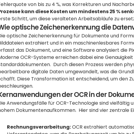
Fehlerquote von bis zu 4 %, was Korrekturen und Nacharbe
Prozesse kann diese Kosten um mindestens 25 % senke
erste Schritt, um diese veralteten Arbeitsabläufe zu ersetz
Wie optische Zeichenerkennung die Datenv
Die optische Zeichenerkennung für Dokumente und Formular
Bilddateien extrahiert und in ein maschinenlesbares Form
erfasst das Dokument, und eine Software analysiert die Pixe
Moderne OCR-Systeme erreichen dabei eine Genauigkeit v
Standarddokumenten.  Durch diesen Prozess werden phys
bearbeitbare digitale Daten umgewandelt, was die Grundlag
schafft. Diese Transformation ist entscheidend, um den Zu
beschleunigen.
Kernanwendungen der OCR in der Dokum
Die Anwendungsfälle für OCR-Technologie sind vielfältig u
hohem Dokumentenaufkommen.  Hier sind vier zentrale Ei
Rechnungsverarbeitung:
 OCR extrahiert automati