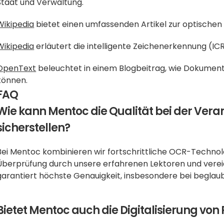
Staat und Verwaltung.
Wikipedia
 bietet einen umfassenden Artikel zur optische
Wikipedia
 erläutert die intelligente Zeichenerkennung (IC
OpenText
 beleuchtet in einem Blogbeitrag, wie Dokum
können.
FAQ
Wie kann Mentoc die Qualität bei der Ver
sicherstellen?
Bei Mentoc kombinieren wir fortschrittliche OCR-Technolo
Überprüfung durch unsere erfahrenen Lektoren und vereidi
garantiert höchste Genauigkeit, insbesondere bei beglau
Bietet Mentoc auch die Digitalisierung v