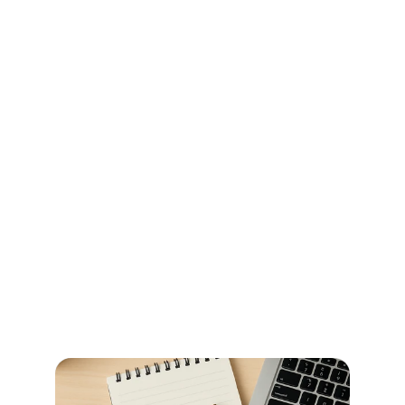
Ihr Wegweiser für Öffnungszeiten 
und Beglaubigungen im 
Stadtamt Bremen
So erledigen Sie amtliche Beglaubigungen in Bremen 
schnell und ohne Umwege – alle Informationen zu 
Terminen, Kosten und den richtigen Anlaufstellen.
Jetzt weiterlesen