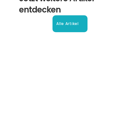
entdecken
Alle Artikel
Beglaubigte Übersetzung in 
Oberhausen: Ihr Leitfaden
So erhalten Sie schnell und sicher anerkannte 
Übersetzungen für Ihre Dokumente in Oberhausen und 