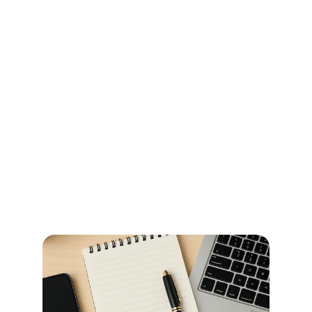
Ihr Wegweiser für Öffnungszeiten 
und Beglaubigungen im 
Stadtamt Bremen
So erledigen Sie amtliche Beglaubigungen in Bremen 
schnell und ohne Umwege – alle Informationen zu 
Terminen, Kosten und den richtigen Anlaufstellen.
Jetzt weiterlesen