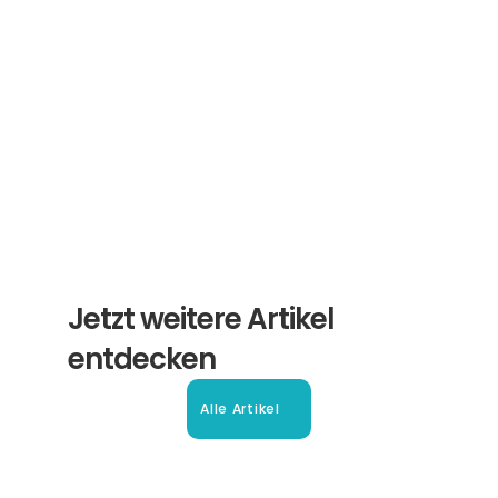
ihre Übersetzungen und Beglaubigungen. Ein 
Newsletter von Experten für Sie.
Abonnieren
Jetzt weitere Artikel 
entdecken
Alle Artikel