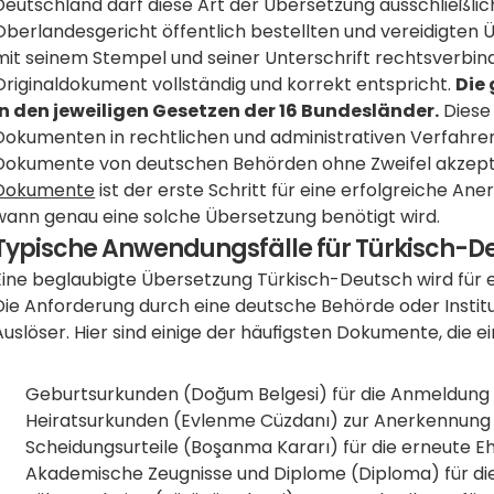
Deutschland darf diese Art der Übersetzung ausschließlic
Oberlandesgericht öffentlich bestellten und vereidigten Ü
mit seinem Stempel und seiner Unterschrift rechtsverbind
Originaldokument vollständig und korrekt entspricht. 
Die 
in den jeweiligen Gesetzen der 16 Bundesländer.
 Diese
Dokumenten in rechtlichen und administrativen Verfahren. 
Dokumente von deutschen Behörden ohne Zweifel akzepti
Dokumente
 ist der erste Schritt für eine erfolgreiche Ane
wann genau eine solche Übersetzung benötigt wird.
Typische Anwendungsfälle für Türkisch-Deu
Eine beglaubigte Übersetzung Türkisch-Deutsch wird für ein
Die Anforderung durch eine deutsche Behörde oder Instituti
Auslöser. Hier sind einige der häufigsten Dokumente, die e
Geburtsurkunden (Doğum Belgesi) für die Anmeldung 
Heiratsurkunden (Evlenme Cüzdanı) zur Anerkennung e
Scheidungsurteile (Boşanma Kararı) für die erneute E
Akademische Zeugnisse und Diplome (Diploma) für di