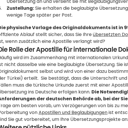
Übersetzung an und versieht sie mit Beglaubigungsver
Zustellung:
 Sie erhalten die beglaubigte Übersetzung
wenige Tage später per Post.
Die physische Vorlage des Originaldokuments ist in 9
effiziente Ablauf stellt sicher, dass Sie Ihre 
übersetzten D
ist, wenn zusätzlich eine Apostille verlangt wird?
Die Rolle der Apostille für internationale 
Häufig wird im Zusammenhang mit internationalen Urkunden 
ist nicht dasselbe wie eine beglaubigte Übersetzung. Sie is
Originaldokument selbst und wird von einer dazu bestimmt
der Türkei) erteilt.  Sie bestätigt, dass die Unterschrift und
Fällen muss die türkische Urkunde zuerst mit einer Aposti
Übersetzung ins Deutsche erfolgen kann. 
Die Notwendigk
Anforderungen der deutschen Behörde ab, bei der Si
Frage am besten vorab, um Verzögerungen von bis zu meh
Vorbereitung von 
Apostillen und Beglaubigungen
 ist ents
sind Sie gut vorbereitet, um Ihre Übersetzungsprojekte a
Weitere nützliche Links