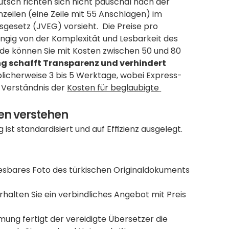
tsch richten sich nicht pauschal nach der 
zeilen (eine Zeile mit 55 Anschlägen) im 
gesetz (JVEG) vorsieht.  Die Preise pro 
ängig von der Komplexität und Lesbarkeit des 
e können Sie mit Kosten zwischen 50 und 80 
g schafft Transparenz und verhindert 
blicherweise 3 bis 5 Werktage, wobei Express-
 Verständnis der 
Kosten für beglaubigte 
ten verstehen
st standardisiert und auf Effizienz ausgelegt. 
lesbares Foto des türkischen Originaldokuments 
halten Sie ein verbindliches Angebot mit Preis 
mung fertigt der vereidigte Übersetzer die 