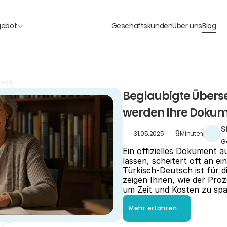
gebot
Geschäftskunden
Über uns
Blog
tsch
Beglaubigte Überse
werden Ihre Dokum
S
9
31.05.2025
Minuten
G
Ein offizielles Dokument a
lassen, scheitert oft an e
Türkisch-Deutsch ist für d
zeigen Ihnen, wie der Proz
um Zeit und Kosten zu spa
Mehr erfahren