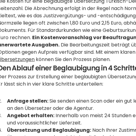
Die Kosten für eine beglaubigte Übersetzung Türkisch-Deu
Seitenzahl. Die Abrechnung erfolgt in der Regel nach Norm
Zieltext, wie es das Justizvergütungs- und -entschädigungs
Normzeile liegen oft zwischen 1,80 Euro und 2,15 Euro, abh
Dokuments. Für Standardurkunden wie eine Geburtsurkund
Euro rechnen. 
Ein Kostenvoranschlag vor Beauftragun
unerwartete Ausgaben.
 Die Bearbeitungszeit beträgt ü
Optionen gegen Aufpreis verfügbar sind. Mit einem klaren
Übersetzungen
 können Sie den Prozess planen.
Den Ablauf einer Beglaubigung in 4 Schrit
Der Prozess zur Erstellung einer beglaubigten Übersetzung i
Er lässt sich in vier klare Schritte unterteilen:
Anfrage stellen:
 Sie senden einen Scan oder ein gut 
an den Übersetzer oder die Agentur.
Angebot erhalten:
 Innerhalb von meist 24 Stunden er
und voraussichtlicher Lieferzeit.
Übersetzung und Beglaubigung:
 Nach Ihrer Zustim