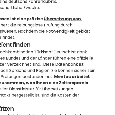
eine deutsche Fahrerlaubnis. 
eschäftliche Zwecke.
en ist eine präzise 
Übersetzung von 
hert die reibungslose Prüfung durch 
ungswesen. Nachdem die Notwendigkeit geklärt 
r findet.
ient finden
prachkombination Türkisch-Deutsch ist dank 
es Bundes und der Länder führen eine offizielle 
er verzeichnet sind.  Diese Datenbank ist 
ach Sprache und Region. Sie können sicher sein, 
n Prüfungen bestanden hat. 
Mentoc arbeitet 
n zusammen, was Ihnen eine Zeitersparnis 
ller 
Dienstleister für Übersetzungen
kt hergestellt ist, sind die Kosten der 
ätzen