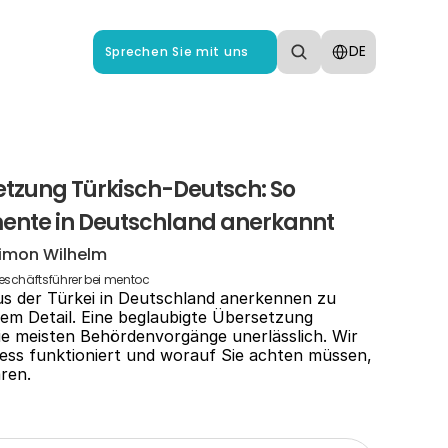
Select Language
DE
Sprechen Sie mit uns
tzung Türkisch-Deutsch: So 
ente in Deutschland anerkannt
imon Wilhelm
eschäftsführer bei mentoc
us der Türkei in Deutschland anerkennen zu 
inem Detail. Eine beglaubigte Übersetzung 
ie meisten Behördenvorgänge unerlässlich. Wir 
ess funktioniert und worauf Sie achten müssen, 
ren.