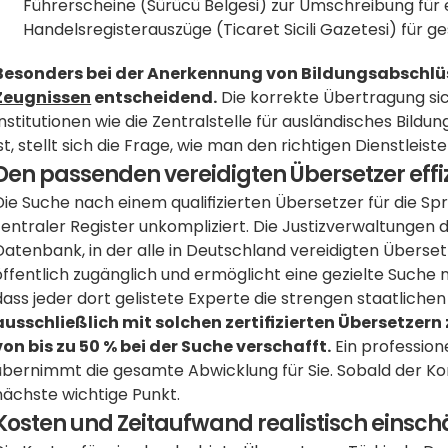
Führerscheine (Sürücü Belgesi) zur Umschreibung für 
Handelsregisterauszüge (Ticaret Sicili Gazetesi) für g
Besonders bei der Anerkennung von Bildungsabschlüss
Zeugnissen
 entscheidend.
 Die korrekte Übertragung sic
Institutionen wie die Zentralstelle für ausländisches Bild
ist, stellt sich die Frage, wie man den richtigen Dienstleiste
Den passenden vereidigten Übersetzer effiz
Die Suche nach einem qualifizierten Übersetzer für die S
zentraler Register unkompliziert. Die Justizverwaltungen d
Datenbank, in der alle in Deutschland vereidigten Übersetz
öffentlich zugänglich und ermöglicht eine gezielte Suche n
dass jeder dort gelistete Experte die strengen staatliche
ausschließlich mit solchen zertifizierten Übersetzer
von bis zu 50 % bei der Suche verschafft.
 Ein professione
übernimmt die gesamte Abwicklung für Sie. Sobald der Konta
nächste wichtige Punkt.
Kosten und Zeitaufwand realistisch einsch