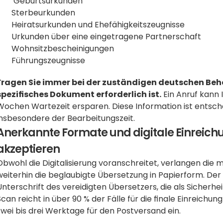
 Geburtsurkunden
Sterbeurkunden
Heiratsurkunden und Ehefähigkeitszeugnisse
Urkunden über eine eingetragene Partnerschaft
Wohnsitzbescheinigungen
Führungszeugnisse
Fragen Sie immer bei der zuständigen deutschen Behörd
spezifisches Dokument erforderlich ist.
 Ein Anruf kann
Wochen Wartezeit ersparen. Diese Information ist entsche
insbesondere der Bearbeitungszeit.
Anerkannte Formate und digitale Einreichu
akzeptieren
Obwohl die Digitalisierung voranschreitet, verlangen die
weiterhin die beglaubigte Übersetzung in Papierform. Der 
Unterschrift des vereidigten Übersetzers, die als Sicherhei
Scan reicht in über 90 % der Fälle für die finale Einreichu
zwei bis drei Werktage für den Postversand ein.