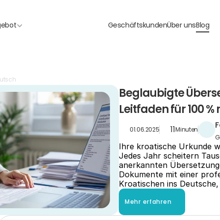
gebot
Geschäftskunden
Über uns
Blog
eutsch
Beglaubigte Überse
Leitfaden für 100 
F
11
01.06.2025
Minuten
G
Ihre kroatische Urkunde w
Jedes Jahr scheitern Taus
anerkannten Übersetzungen.
Dokumente mit einer profe
Kroatischen ins Deutsche, 
Mehr erfahren