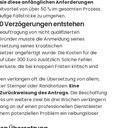
l sie diese anfänglichen Anforderungen 
Zeitvorteil von über 50 % im gesamten Prozess. 
äufige Fallstricke zu umgehen.
0 Verzögerungen entstehen
auftragung von nicht qualifizierten 
up-Gründer musste die Anmeldung seines 
setzung seines kroatischen 
tzer angefertigt wurde. Die Kosten für die 
auf über 300 Euro zusätzlich. Solche Fehler 
rluste, die bei knappen Fristen kritisch sind.
en verlangen oft die Übersetzung von allem, 
ster Stempel oder Randnotizen. 
Eine 
en Zurückweisung des Antrags.
 Die Beschaffung 
s um weitere zwei bis drei Wochen verlängern. 
g an auf einen professionellen Dienstleister 
einem potenziellen Problem ein reibungsloser 