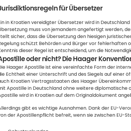
Jurisdiktionsregeln für Übersetzer
Ein in Kroatien vereidigter Übersetzer wird in Deutschland
Übersetzung muss von jemandem angefertigt werden, der 
stellt sicher, dass die Übersetzung den hiesigen juristisch
Regelung schützt Behörden und Bürger vor fehlerhaften o
Kenntnis dieser Regel ist entscheidend, um die Notwendigk
Apostille oder nicht? Die Haager Konventio
Die Haager Apostille ist eine vereinfachte Form der interna
die Echtheit einer Unterschrift und des Siegels auf einer 
auch Kroatien Vertragsstaaten des Haager Übereinkommens
mit Apostille in Deutschland ohne weitere diplomatische o
Apostille wird in Kroatien auf dem Originaldokument ange
Allerdings gibt es wichtige Ausnahmen. Dank der EU-Verord
von der Apostillenpflicht befreit, wenn sie zwischen EU-