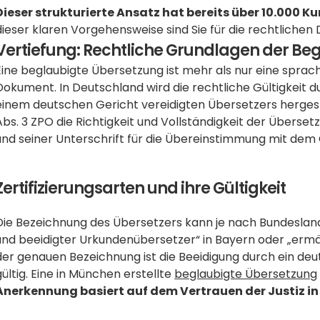
Dieser strukturierte Ansatz hat bereits über 10.000 Ku
dieser klaren Vorgehensweise sind Sie für die rechtlichen
Vertiefung: Rechtliche Grundlagen der Be
Eine beglaubigte Übersetzung ist mehr als nur eine sprachl
Dokument. In Deutschland wird die rechtliche Gültigkeit 
einem deutschen Gericht vereidigten Übersetzers hergeste
Abs. 3 ZPO die Richtigkeit und Vollständigkeit der Überse
und seiner Unterschrift für die Übereinstimmung mit dem
Zertifizierungsarten und ihre Gültigkeit
Die Bezeichnung des Übersetzers kann je nach Bundesland va
und beeidigter Urkundenübersetzer“ in Bayern oder „ermäc
der genauen Bezeichnung ist die Beeidigung durch ein de
gültig. Eine in München erstellte 
beglaubigte Übersetzung
Anerkennung basiert auf dem Vertrauen der Justiz in d