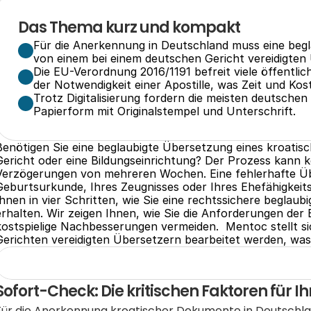
Das Thema kurz und kompakt
Für die Anerkennung in Deutschland muss eine beg
von einem bei einem deutschen Gericht vereidigten
Die EU-Verordnung 2016/1191 befreit viele öffentli
der Notwendigkeit einer Apostille, was Zeit und Kos
Trotz Digitalisierung fordern die meisten deutschen
Papierform mit Originalstempel und Unterschrift.
Benötigen Sie eine beglaubigte Übersetzung eines kroatis
Gericht oder eine Bildungseinrichtung? Der Prozess kann k
Verzögerungen von mehreren Wochen. Eine fehlerhafte Üb
Geburtsurkunde, Ihres Zeugnisses oder Ihres Ehefähigkeitsz
Ihnen in vier Schritten, wie Sie eine rechtssichere beglau
erhalten. Wir zeigen Ihnen, wie Sie die Anforderungen der
kostspielige Nachbesserungen vermeiden.  Mentoc stellt s
Gerichten vereidigten Übersetzern bearbeitet werden, was
Sofort-Check: Die kritischen Faktoren für I
Für die Anerkennung kroatischer Dokumente in Deutschlan