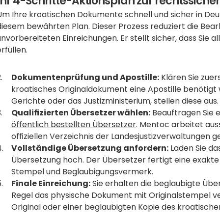
Ihr 4-Schritte-Aktionsplan zur rechtssich
Um Ihre kroatischen Dokumente schnell und sicher in Deut
diesem bewährten Plan. Dieser Prozess reduziert die Bearb
unvorbereiteten Einreichungen. Er stellt sicher, dass Sie
erfüllen.
Dokumentenprüfung und Apostille:
 Klären Sie zuer
kroatisches Originaldokument eine Apostille benötigt wi
Gerichte oder das Justizministerium, stellen diese aus.
Qualifizierten Übersetzer wählen:
öffentlich bestellten Übersetzer
. Mentoc arbeitet auss
offiziellen Verzeichnis der Landesjustizverwaltungen gel
Vollständige Übersetzung anfordern:
 Laden Sie das
Übersetzung hoch. Der Übersetzer fertigt eine exakte
Stempel und Beglaubigungsvermerk.
Finale Einreichung:
 Sie erhalten die beglaubigte Übe
Regel das physische Dokument mit Originalstempel v
Original oder einer beglaubigten Kopie des kroatisch