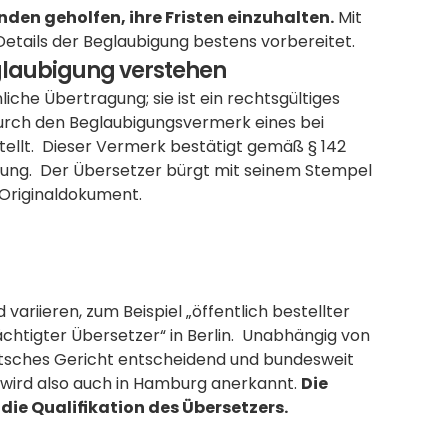
nden geholfen, ihre Fristen einzuhalten.
 Mit 
 Details der Beglaubigung bestens vorbereitet.
glaubigung verstehen
iche Übertragung; sie ist ein rechtsgültiges 
durch den Beglaubigungsvermerk eines bei 
llt.  Dieser Vermerk bestätigt gemäß § 142 
tzung.  Der Übersetzer bürgt mit seinem Stempel 
 Originaldokument.
riieren, zum Beispiel „öffentlich bestellter 
htigter Übersetzer“ in Berlin.  Unabhängig von 
utsches Gericht entscheidend und bundesweit 
 wird also auch in Hamburg anerkannt. 
Die 
ie Qualifikation des Übersetzers. 