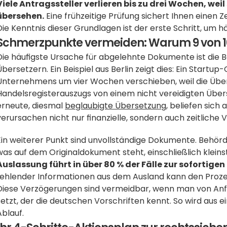
Viele Antragssteller verlieren bis zu drei Wochen, wei
übersehen.
 Eine frühzeitige Prüfung sichert Ihnen einen 
Die Kenntnis dieser Grundlagen ist der erste Schritt, um h
Schmerzpunkte vermeiden: Warum 9 von 1
Die häufigste Ursache für abgelehnte Dokumente ist die Be
Übersetzern. Ein Beispiel aus Berlin zeigt dies: Ein Start
Unternehmens um vier Wochen verschieben, weil die Über
Handelsregisterauszugs von einem nicht vereidigten Überse
erneute, diesmal 
beglaubigte Übersetzung
, beliefen sich 
verursachen nicht nur finanzielle, sondern auch zeitliche Ve
Ein weiterer Punkt sind unvollständige Dokumente. Behörd
was auf dem Originaldokument steht, einschließlich klein
Auslassung führt in über 80 % der Fälle zur sofortig
fehlender Informationen aus dem Ausland kann den Prozes
Diese Verzögerungen sind vermeidbar, wenn man von Anfan
setzt, der die deutschen Vorschriften kennt. So wird aus 
Ablauf.