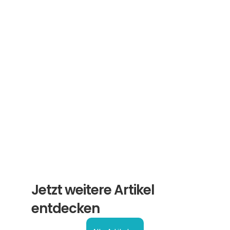
Abonnieren Sie unseren 
Newsletter
Erhalten Sie hilfreiche Tipps und Tricks für 
ihre Übersetzungen und Beglaubigungen. Ein 
Newsletter von Experten für Sie.
Abonnieren
Jetzt weitere Artikel 
entdecken