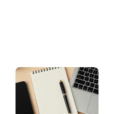
Ihr Wegweiser für Öffnungszeiten 
und Beglaubigungen im 
Stadtamt Bremen
So erledigen Sie amtliche Beglaubigungen in Bremen 
schnell und ohne Umwege – alle Informationen zu 
Terminen, Kosten und den richtigen Anlaufstellen.
Jetzt weiterlesen