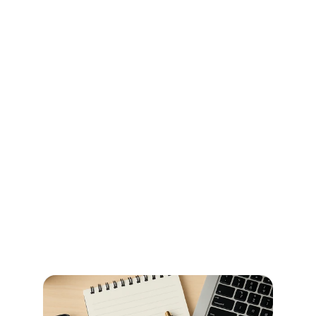
Ihr Wegweiser für Öffnungszeiten 
und Beglaubigungen im 
Stadtamt Bremen
So erledigen Sie amtliche Beglaubigungen in Bremen 
schnell und ohne Umwege – alle Informationen zu 
Terminen, Kosten und den richtigen Anlaufstellen.
Jetzt weiterlesen