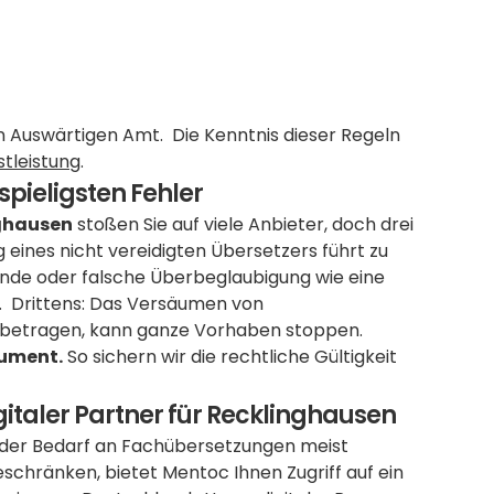
im Auswärtigen Amt.  Die Kenntnis dieser Regeln 
stleistung
.
spieligsten Fehler
nghausen
 stoßen Sie auf viele Anbieter, doch drei 
eines nicht vereidigten Übersetzers führt zu 
ende oder falsche Überbeglaubigung wie eine 
  Drittens: Das Versäumen von 
Einreichungsfristen bei Behörden, die oft nur 7 bis 14 Tage betragen, kann ganze Vorhaben stoppen. 
kument.
 So sichern wir die rechtliche Gültigkeit 
gitaler Partner für Recklinghausen
t der Bedarf an Fachübersetzungen meist 
eschränken, bietet Mentoc Ihnen Zugriff auf ein 