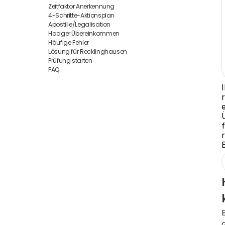
Zeitfaktor Anerkennung
4-Schritte-Aktionsplan
Apostille/Legalisation
Haager Übereinkommen
Häufige Fehler
Lösung für Recklinghausen
Prüfung starten
FAQ