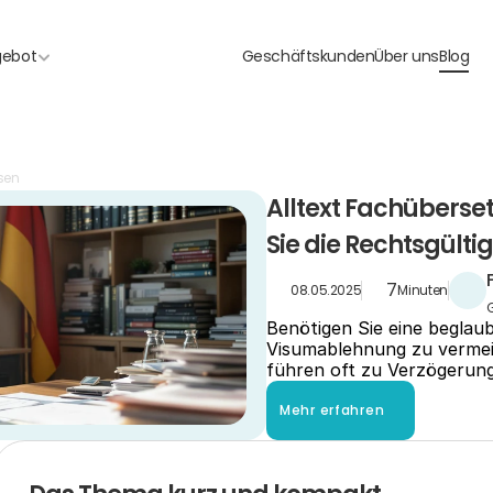
gebot
Geschäftskunden
Über uns
Blog
sen
Alltext Fachüberse
Sie die Rechtsgülti
7
08.05.2025
Minuten
Benötigen Sie eine beglau
Visumablehnung zu vermei
führen oft zu Verzögerun
Mehr erfahren