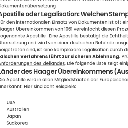
Dokumentenübersetzung
.
Apostille oder Legalisation: Welchen Stem
Für den internationalen Einsatz von Dokumenten ist oft ein
Haager Übereinkommen von 1961 vereinfacht diesen Prozes
sogenannte Apostille.  Eine Apostille bestätigt die Echthei
Übersetzung und wird von einer deutschen Behörde ausges
beigetreten sind, ist eine komplexere Legalisation durch di
falschen Verfahrens führt zur sicheren Ablehnung.
Anforderungen des Ziellandes
. Die folgende Liste zeigt ein
Länder des Haager Übereinkommens (Au
Die Apostille wird in allen Mitgliedstaaten der Europäische
anerkannt. Hier sind acht Beispiele:
USA
Australien
Japan
Südkorea