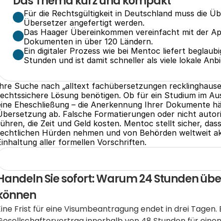
Das Thema kurz und kompakt
Für die Rechtsgültigkeit in Deutschland muss die Üb
Übersetzer angefertigt werden.
Das Haager Übereinkommen vereinfacht mit der Apos
Dokumenten in über 120 Ländern.
Ein digitaler Prozess wie bei Mentoc liefert beglau
Stunden und ist damit schneller als viele lokale Anbi
Ihre Suche nach „alltext fachübersetzungen recklinghausen“
rechtssichere Lösung benötigen. Ob für ein Studium im Aus
eine Eheschließung – die Anerkennung Ihrer Dokumente hän
Übersetzung ab. Falsche Formatierungen oder nicht autor
führen, die Zeit und Geld kosten. Mentoc stellt sicher, das
rechtlichen Hürden nehmen und von Behörden weltweit akze
Einhaltung aller formellen Vorschriften.
Handeln Sie sofort: Warum 24 Stunden übe
können
Eine Frist für eine Visumbeantragung endet in drei Tagen. 
Gesellschaftervertrag innerhalb von 48 Stunden für einen 