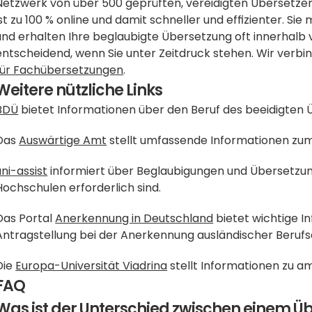
Netzwerk von über 500 geprüften, vereidigten Übersetzern 
ist zu 100 % online und damit schneller und effizienter. 
und erhalten Ihre beglaubigte Übersetzung oft innerhalb vo
entscheidend, wenn Sie unter Zeitdruck stehen. Wir verbin
für Fachübersetzungen
.
Weitere nützliche Links
BDÜ
 bietet Informationen über den Beruf des beeidigten
Das 
Auswärtige Amt
 stellt umfassende Informationen zu
uni-assist
 informiert über Beglaubigungen und Übersetzu
Hochschulen erforderlich sind.
Das Portal 
Anerkennung in Deutschland
 bietet wichtige 
Antragstellung bei der Anerkennung ausländischer Berufsq
Die 
Europa-Universität Viadrina
 stellt Informationen zu a
FAQ
Was ist der Unterschied zwischen einem Üb