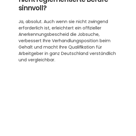
sinnvoll?
Ja, absolut. Auch wenn sie nicht zwingend 
erforderlich ist, erleichtert ein offizieller 
Anerkennungsbescheid die Jobsuche, 
verbessert Ihre Verhandlungsposition beim 
Gehalt und macht Ihre Qualifikation für 
Arbeitgeber in ganz Deutschland verständlich 
und vergleichbar. 
Subscribe to our newsletter
Receive helpful tips and tricks for your 
translations and certifications. A newsletter 
from experts for you.