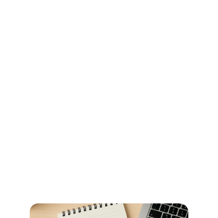
Ihr Wegweiser für Öffnungszeiten 
und Beglaubigungen im 
Stadtamt Bremen
So erledigen Sie amtliche Beglaubigungen in Bremen 
schnell und ohne Umwege – alle Informationen zu 
Terminen, Kosten und den richtigen Anlaufstellen.
Read more now