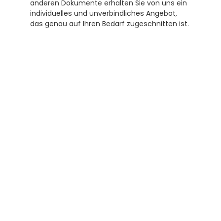
anderen Dokumente erhalten Sie von uns ein 
individuelles und unverbindliches Angebot, 
das genau auf Ihren Bedarf zugeschnitten ist.
Subscribe to our newsletter
Receive helpful tips and tricks for your 
translations and certifications. A newsletter 
from experts for you.
Subscribe