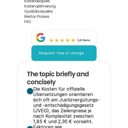
Kostenbeispiele
Kostenoptimierung
Qualitätsaspekte
Mentoc Prozess
FAQ
4,8 Sterne
Request free of charge
The topic briefly and 
concisely
Die Kosten für offizielle 
Übersetzungen orientieren 
sich oft am Justizvergütungs- 
und -entschädigungsgesetz 
(JVEG), das Zeilenpreise je 
nach Komplexität zwischen 
1,85 € und 2,30 € vorsieht.
Faktoren wie 