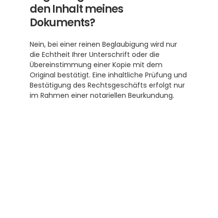
den Inhalt meines 
Dokuments?
Nein, bei einer reinen Beglaubigung wird nur 
die Echtheit Ihrer Unterschrift oder die 
Übereinstimmung einer Kopie mit dem 
Original bestätigt. Eine inhaltliche Prüfung und 
Bestätigung des Rechtsgeschäfts erfolgt nur 
im Rahmen einer notariellen Beurkundung.
Subscribe to our newsletter
Receive helpful tips and tricks for your 
translations and certifications. A newsletter 
from experts for you.