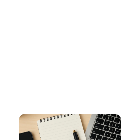
Ihr Wegweiser für Öffnungszeiten 
und Beglaubigungen im 
Stadtamt Bremen
So erledigen Sie amtliche Beglaubigungen in Bremen 
schnell und ohne Umwege – alle Informationen zu 
Terminen, Kosten und den richtigen Anlaufstellen.
Read more now