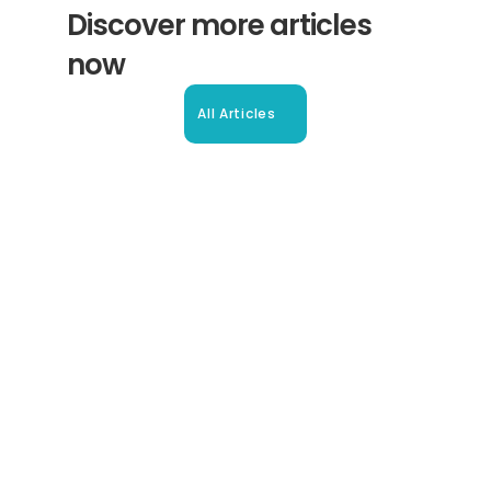
Discover more articles 
now
All Articles
Beglaubigte Übersetzung in 
Oberhausen: Ihr Leitfaden
So erhalten Sie schnell und sicher anerkannte 