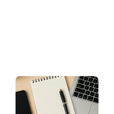
Ihr Wegweiser für Öffnungszeiten 
und Beglaubigungen im 
Stadtamt Bremen
So erledigen Sie amtliche Beglaubigungen in Bremen 
schnell und ohne Umwege – alle Informationen zu 
Terminen, Kosten und den richtigen Anlaufstellen.
Read more now