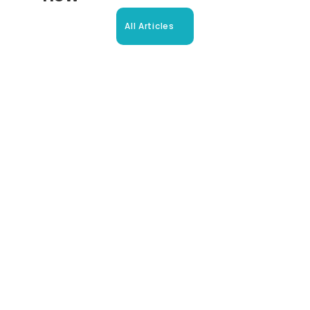
All Articles
Beglaubigte Übersetzung in 
Oberhausen: Ihr Leitfaden
So erhalten Sie schnell und sicher anerkannte 
Übersetzungen für Ihre Dokumente in Oberhausen und 
Umgebung.
Read more now