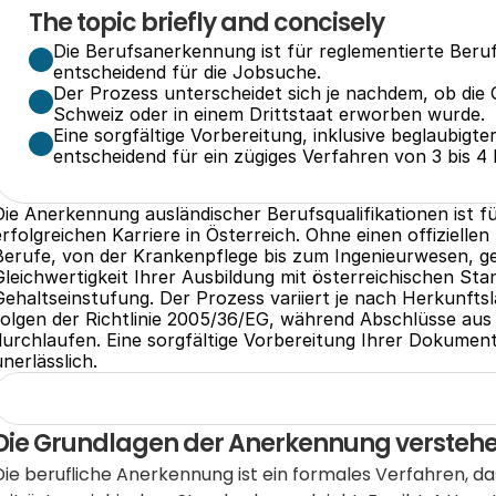
The topic briefly and concisely
Die Berufsanerkennung ist für reglementierte Berufe
entscheidend für die Jobsuche.
Der Prozess unterscheidet sich je nachdem, ob die Qu
Schweiz oder in einem Drittstaat erworben wurde.
Eine sorgfältige Vorbereitung, inklusive beglaubigt
entscheidend für ein zügiges Verfahren von 3 bis 4
Die Anerkennung ausländischer Berufsqualifikationen ist für
erfolgreichen Karriere in Österreich. Ohne einen offiziellen
Berufe, von der Krankenpflege bis zum Ingenieurwesen, gese
Gleichwertigkeit Ihrer Ausbildung mit österreichischen Stan
Gehaltseinstufung. Der Prozess variiert je nach Herkunfts
folgen der Richtlinie 2005/36/EG, während Abschlüsse aus Dr
durchlaufen. Eine sorgfältige Vorbereitung Ihrer Dokumente
unerlässlich.
Die Grundlagen der Anerkennung versteh
Die berufliche Anerkennung ist ein formales Verfahren, da