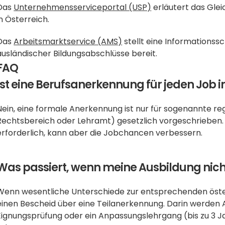
Das 
Unternehmensserviceportal (USP)
 erläutert das Gle
in Österreich.
Das 
Arbeitsmarktservice (AMS)
 stellt eine Informations
ausländischer Bildungsabschlüsse bereit.
FAQ
Ist eine Berufsanerkennung für jeden Job 
Nein, eine formale Anerkennung ist nur für sogenannte re
Rechtsbereich oder Lehramt) gesetzlich vorgeschrieben. Fü
erforderlich, kann aber die Jobchancen verbessern.
Was passiert, wenn meine Ausbildung nicht
Wenn wesentliche Unterschiede zur entsprechenden öster
einen Bescheid über eine Teilanerkennung. Darin werden
Eignungsprüfung oder ein Anpassungslehrgang (bis zu 3 Ja