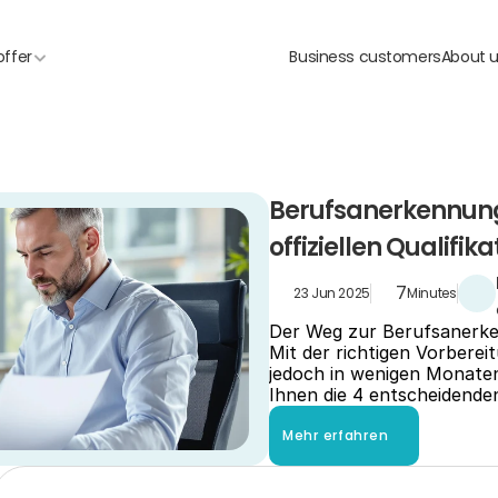
offer
Business customers
About 
Berufsanerkennung i
offiziellen Qualifika
7
23 Jun 2025
Minutes
Der Weg zur Berufsanerken
Mit der richtigen Vorberei
jedoch in wenigen Monaten 
Ihnen die 4 entscheidenden
Mehr erfahren