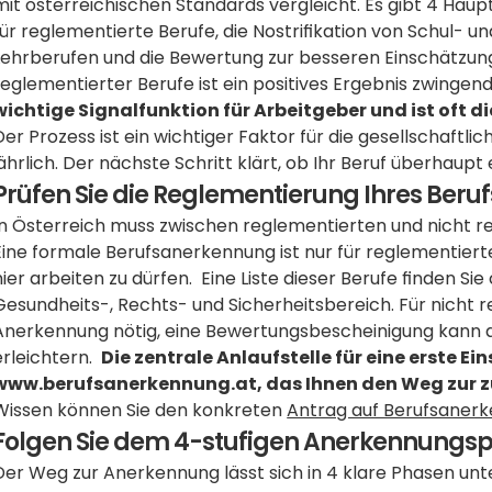
mit österreichischen Standards vergleicht. Es gibt 4 Hau
für reglementierte Berufe, die Nostrifikation von Schul- u
Lehrberufen und die Bewertung zur besseren Einschätzung
reglementierter Berufe ist ein positives Ergebnis zwingend 
wichtige Signalfunktion für Arbeitgeber und ist oft di
Der Prozess ist ein wichtiger Faktor für die gesellschaftli
jährlich. Der nächste Schritt klärt, ob Ihr Beruf überhaup
Prüfen Sie die Reglementierung Ihres Beruf
In Österreich muss zwischen reglementierten und nicht r
Eine formale Berufsanerkennung ist nur für reglementiert
hier arbeiten zu dürfen.  Eine Liste dieser Berufe finden Si
Gesundheits-, Rechts- und Sicherheitsbereich. Für nicht r
Anerkennung nötig, eine Bewertungsbescheinigung kann de
erleichtern.  
Die zentrale Anlaufstelle für eine erste Ei
www.berufsanerkennung.at, das Ihnen den Weg zur z
Wissen können Sie den konkreten 
Antrag auf Berufsaner
Folgen Sie dem 4-stufigen Anerkennungsp
Der Weg zur Anerkennung lässt sich in 4 klare Phasen unter