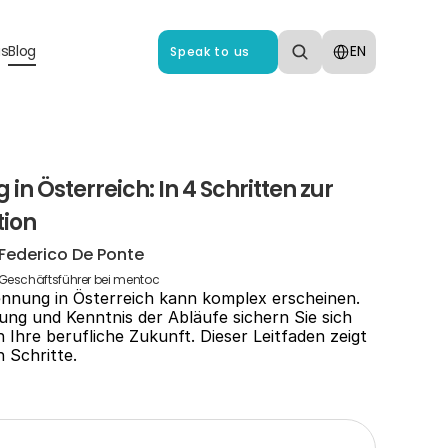
Select Language
us
Blog
EN
Speak to us
n Österreich: In 4 Schritten zur 
tion
Federico De Ponte
Geschäftsführer bei mentoc
nung in Österreich kann komplex erscheinen. 
tung und Kenntnis der Abläufe sichern Sie sich 
Ihre berufliche Zukunft. Dieser Leitfaden zeigt 
 Schritte.