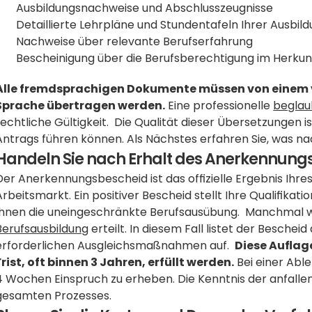
Ausbildungsnachweise und Abschlusszeugnisse
Detaillierte Lehrpläne und Stundentafeln Ihrer Ausbil
Nachweise über relevante Berufserfahrung
Bescheinigung über die Berufsberechtigung im Herkun
Alle fremdsprachigen Dokumente müssen von einem ve
Sprache übertragen werden.
 Eine professionelle 
beglau
rechtliche Gültigkeit.  Die Qualität dieser Übersetzungen 
Antrags führen können. Als Nächstes erfahren Sie, was na
Handeln Sie nach Erhalt des Anerkennung
Der Anerkennungsbescheid ist das offizielle Ergebnis Ihre
Arbeitsmarkt. Ein positiver Bescheid stellt Ihre Qualifikati
Ihnen die uneingeschränkte Berufsausübung.  Manchmal wi
Berufsausbildung
 erteilt. In diesem Fall listet der Bescheid
erforderlichen Ausgleichsmaßnahmen auf.  
Diese Auflag
Frist, oft binnen 3 Jahren, erfüllt werden.
 Bei einer Abl
4 Wochen Einspruch zu erheben. Die Kenntnis der anfallend
gesamten Prozesses.