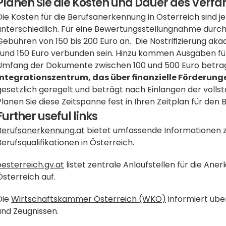
Planen Sie die Kosten und Dauer des Verfa
Die Kosten für die Berufsanerkennung in Österreich sind je
unterschiedlich. Für eine Bewertungsstellungnahme durch 
Gebühren von 150 bis 200 Euro an.  Die Nostrifizierung ak
rund 150 Euro verbunden sein. Hinzu kommen Ausgaben für
Umfang der Dokumente zwischen 100 und 500 Euro betra
Integrationszentrum, das über finanzielle Förderunge
gesetzlich geregelt und beträgt nach Einlangen der vollst
Planen Sie diese Zeitspanne fest in Ihren Zeitplan für den B
Further useful links
Berufsanerkennung.at
 bietet umfassende Informationen 
Berufsqualifikationen in Österreich.
oesterreich.gv.at
 listet zentrale Anlaufstellen für die Ane
Österreich auf.
Die 
Wirtschaftskammer Österreich (WKO)
 informiert üb
und Zeugnissen.