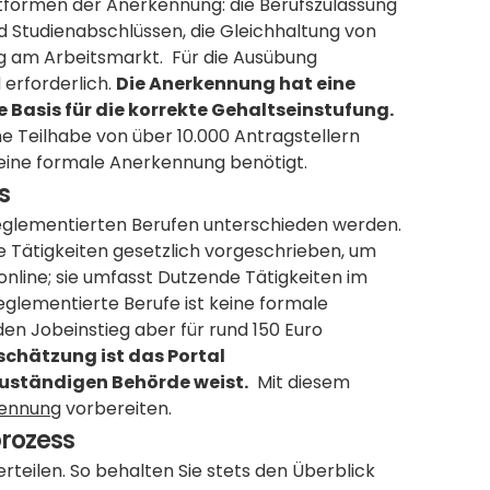
ptformen der Anerkennung: die Berufszulassung 
nd Studienabschlüssen, die Gleichhaltung von 
 am Arbeitsmarkt.  Für die Ausübung 
erforderlich. 
Die Anerkennung hat eine 
e Basis für die korrekte Gehaltseinstufung.
che Teilhabe von über 10.000 Antragstellern 
t eine formale Anerkennung benötigt.
s
eglementierten Berufen unterschieden werden. 
e Tätigkeiten gesetzlich vorgeschrieben, um 
e online; sie umfasst Dutzende Tätigkeiten im 
eglementierte Berufe ist keine formale 
n Jobeinstieg aber für rund 150 Euro 
nschätzung ist das Portal 
uständigen Behörde weist.
  Mit diesem 
kennung
 vorbereiten.
rozess
teilen. So behalten Sie stets den Überblick 