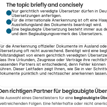
The topic briefly and concisely
Nur gerichtlich vereidigte Übersetzer dürfen in Deu
Übersetzungen anfertigen.
Für die internationale Anerkennung ist oft eine Haage
Ausstellungsland des Dokuments beantragt wird.
Eine beglaubigte Übersetzung besteht immer aus der
und dem Beglaubigungsvermerk des Übersetzers.
Für die Anerkennung offizieller Dokumente im Ausland oder
Übersetzung oft nicht ausreichend. Benötigt wird eine beg
Vollständigkeit von einem gerichtlich vereidigten Übersetzer 
dass Ihre Urkunden, Zeugnisse oder Verträge ihre rechtlich
passenden Partners ist entscheidend, denn Fehler können
führen. Dieser Leitfaden zeigt Ihnen, wie Sie in vier Schri
Dokumente pünktlich und rechtssicher anerkennen lassen
Den richtigen Partner für beglaubigte Üb
Die Auswahl eines Dienstleisters für eine 
beglaubigte Üb
weitreichenden Folgen. Eine fehlerhafte oder nicht aner