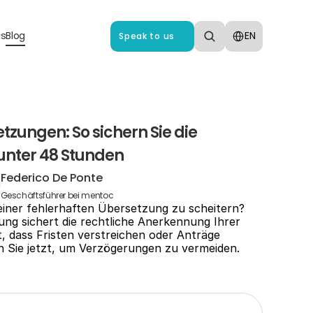
Select Language
us
Blog
EN
Speak to us
zungen: So sichern Sie die 
 unter 48 Stunden
Federico De Ponte
Geschäftsführer bei mentoc
einer fehlerhaften Übersetzung zu scheitern? 
ng sichert die rechtliche Anerkennung Ihrer 
 dass Fristen verstreichen oder Anträge 
 Sie jetzt, um Verzögerungen zu vermeiden.