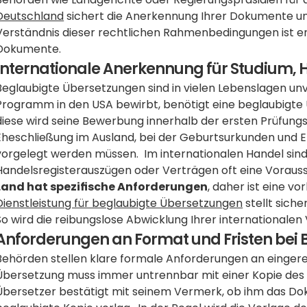
Deutschland
 sichert die Anerkennung Ihrer Dokumente un
Verständnis dieser rechtlichen Rahmenbedingungen ist ents
Dokumente.
Internationale Anerkennung für Studium, H
Beglaubigte Übersetzungen sind in vielen Lebenslagen unve
Programm in den USA bewirbt, benötigt eine beglaubigte 
diese wird seine Bewerbung innerhalb der ersten Prüfungsr
Eheschließung im Ausland, bei der Geburtsurkunden und E
vorgelegt werden müssen.  Im internationalen Handel sin
Handelsregisterauszügen oder Verträgen oft eine Voraus
Land hat spezifische Anforderungen
Dienstleistung für beglaubigte Übersetzungen
 stellt sich
So wird die reibungslose Abwicklung Ihrer internationale
Anforderungen an Format und Fristen bei
Behörden stellen klare formale Anforderungen an eingere
Übersetzung muss immer untrennbar mit einer Kopie des 
Übersetzer bestätigt mit seinem Vermerk, ob ihm das Doku