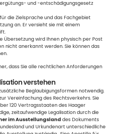
zvergütungs- und -entschädigungsgesetz 
 für die Zielsprache und das Fachgebiet 
tzung an. Er versieht sie mit einem 
t. 
gte Übersetzung wird Ihnen physisch per Post 
en nicht anerkannt werden. Sie können das 
hen.
cher, dass Sie alle rechtlichen Anforderungen 
lisation verstehen
 zusätzliche Beglaubigungsformen notwendig. 
 zur Vereinfachung des Rechtsverkehrs. Sie 
 über 120 Vertragsstaaten des Haager 
ge, zeitaufwendige Legalisation durch die 
mer im Ausstellungsland
 des Dokuments 
h Bundesland und Urkundenart unterschiedliche 
e Ausstellung zuständig.  Eine 
Apostille für 