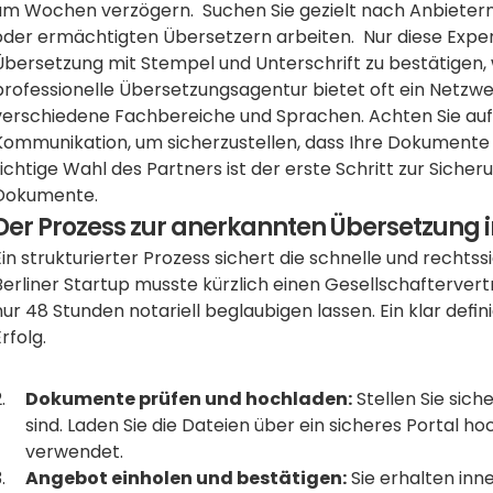
um Wochen verzögern.  Suchen Sie gezielt nach Anbietern, d
oder ermächtigten Übersetzern arbeiten.  Nur diese Experte
Übersetzung mit Stempel und Unterschrift zu bestätigen, 
professionelle Übersetzungsagentur bietet oft ein Netzwer
verschiedene Fachbereiche und Sprachen. Achten Sie auf 
Kommunikation, um sicherzustellen, dass Ihre Dokumente k
richtige Wahl des Partners ist der erste Schritt zur Siche
Dokumente.
Der Prozess zur anerkannten Übersetzung in
Ein strukturierter Prozess sichert die schnelle und rechts
Berliner Startup musste kürzlich einen Gesellschaftervertr
nur 48 Stunden notariell beglaubigen lassen. Ein klar defi
Erfolg.
Dokumente prüfen und hochladen:
 Stellen Sie sich
sind. Laden Sie die Dateien über ein sicheres Portal ho
verwendet.
Angebot einholen und bestätigen:
 Sie erhalten in