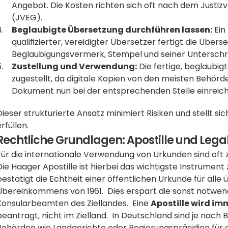
Angebot. Die Kosten richten sich oft nach dem Justi
(JVEG). 
Beglaubigte Übersetzung durchführen lassen:
 Ein
qualifizierter, vereidigter Übersetzer fertigt die Überse
Beglaubigungsvermerk, Stempel und seiner Unterschrif
Zustellung und Verwendung:
 Die fertige, beglaubi
zugestellt, da digitale Kopien von den meisten Behörd
Dokument nun bei der entsprechenden Stelle einreic
Dieser strukturierte Ansatz minimiert Risiken und stellt si
erfüllen.
Rechtliche Grundlagen: Apostille und Lega
Für die internationale Verwendung von Urkunden sind oft
Die Haager Apostille ist hierbei das wichtigste Instrument
bestätigt die Echtheit einer öffentlichen Urkunde für alle
Übereinkommens von 1961.  Dies erspart die sonst notwendi
Konsularbeamten des Ziellandes.  Eine 
Apostille wird im
beantragt, nicht im Zielland.  In Deutschland sind je nac
Behörden wie Landgerichte oder Regierungspräsidien für di