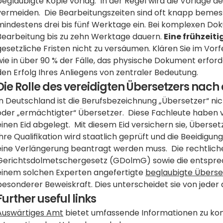
beglaubigte Kopie vorlag.  In der Regel wird die Vorlage d
vermeiden.  Die Bearbeitungszeiten sind oft knapp bemess
mindestens drei bis fünf Werktage ein. Bei komplexen Do
Bearbeitung bis zu zehn Werktage dauern. 
Eine frühzeit
gesetzliche Fristen nicht zu versäumen. Klären Sie im Vorfe
wie in über 90 % der Fälle, das physische Dokument erforder
den Erfolg Ihres Anliegens von zentraler Bedeutung.
Die Rolle des vereidigten Übersetzers nac
In Deutschland ist die Berufsbezeichnung „Übersetzer“ nich
oder „ermächtigter“ Übersetzer.  Diese Fachleute haben 
einen Eid abgelegt.  Mit diesem Eid versichern sie, Überse
Ihre Qualifikation wird staatlich geprüft und die Beeidigung 
eine Verlängerung beantragt werden muss.  Die rechtliche
Gerichtsdolmetschergesetz (GDolmG) sowie die entsprec
einem solchen Experten angefertigte 
beglaubigte Übers
besonderer Beweiskraft. Dies unterscheidet sie von jede
Further useful links
Auswärtiges Amt
 bietet umfassende Informationen zu kon