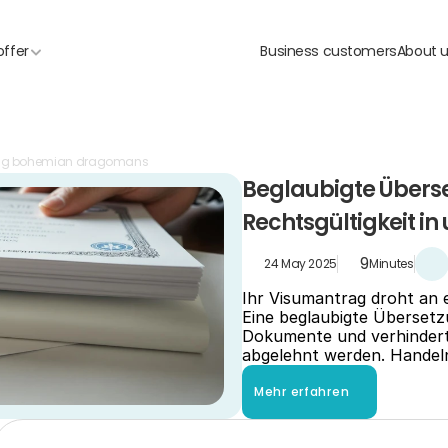
offer
Business customers
About 
ung bohemian dragomans
Beglaubigte Überset
Rechtsgültigkeit in
9
24 May 2025
Minutes
Ihr Visumantrag droht an 
Eine beglaubigte Übersetzu
Dokumente und verhindert,
abgelehnt werden. Handeln
Mehr erfahren