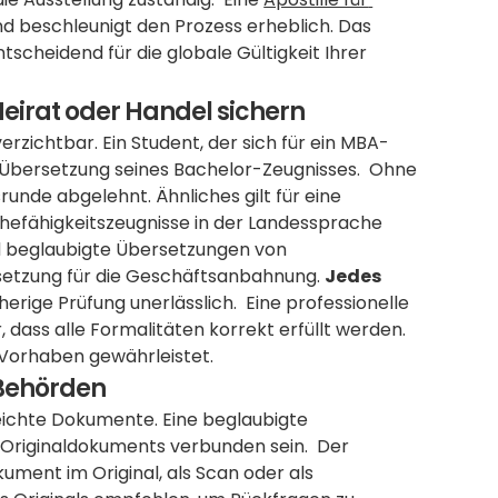
d beschleunigt den Prozess erheblich. Das 
cheidend für die globale Gültigkeit Ihrer 
eirat oder Handel sichern
rzichtbar. Ein Student, der sich für ein MBA-
Übersetzung seines Bachelor-Zeugnisses.  Ohne 
unde abgelehnt. Ähnliches gilt für eine 
hefähigkeitszeugnisse in der Landessprache 
d beglaubigte Übersetzungen von 
setzung für die Geschäftsanbahnung. 
Jedes 
, daher ist eine vorherige Prüfung unerlässlich.  Eine professionelle 
er, dass alle Formalitäten korrekt erfüllt werden. 
n Vorhaben gewährleistet.
 Behörden
ichte Dokumente. Eine beglaubigte 
Originaldokuments verbunden sein.  Der 
ment im Original, als Scan oder als 