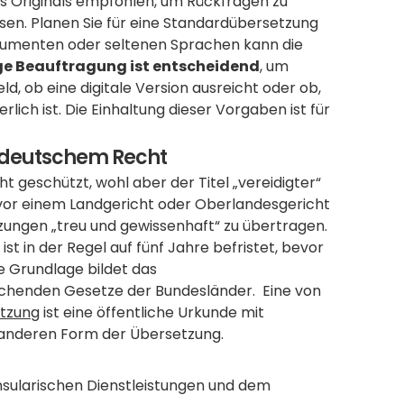
es Originals empfohlen, um Rückfragen zu 
en. Planen Sie für eine Standardübersetzung 
kumenten oder seltenen Sprachen kann die 
ige Beauftragung ist entscheidend
, um 
ld, ob eine digitale Version ausreicht oder ob, 
lich ist. Die Einhaltung dieser Vorgaben ist für 
h deutschem Recht
t geschützt, wohl aber der Titel „vereidigter“ 
vor einem Landgericht oder Oberlandesgericht 
tzungen „treu und gewissenhaft“ zu übertragen.  
ist in der Regel auf fünf Jahre befristet, bevor 
 Grundlage bildet das 
henden Gesetze der Bundesländer.  Eine von 
etzung
 ist eine öffentliche Urkunde mit 
r anderen Form der Übersetzung.
sularischen Dienstleistungen und dem 