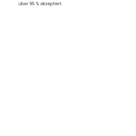
über 95 % akzeptiert.
Subscribe to our newsletter
Receive helpful tips and tricks for your 
translations and certifications. A newsletter 
from experts for you.
Subscribe