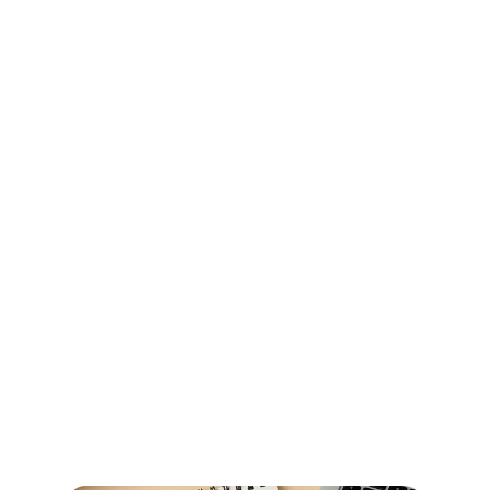
Ihr Wegweiser für Öffnungszeiten 
und Beglaubigungen im 
Stadtamt Bremen
So erledigen Sie amtliche Beglaubigungen in Bremen 
schnell und ohne Umwege – alle Informationen zu 
Terminen, Kosten und den richtigen Anlaufstellen.
Read more now