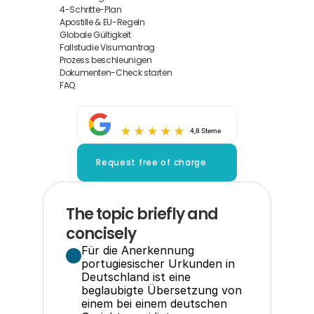
4-Schritte-Plan
Apostille & EU-Regeln
Globale Gültigkeit
Fallstudie Visumantrag
Prozess beschleunigen
Dokumenten-Check starten
FAQ
4,8 Sterne
Request free of charge
The topic briefly and 
concisely
Für die Anerkennung 
portugiesischer Urkunden in 
Deutschland ist eine 
beglaubigte Übersetzung von 
einem bei einem deutschen 