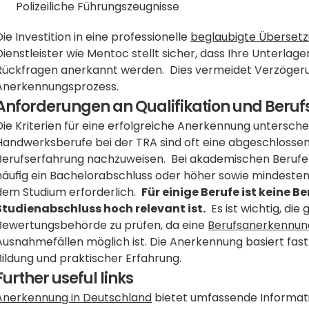
Polizeiliche Führungszeugnisse
Die Investition in eine professionelle 
beglaubigte Übersetz
Dienstleister wie Mentoc stellt sicher, dass Ihre Unterlag
Rückfragen anerkannt werden.  Dies vermeidet Verzöge
Anerkennungsprozess.
Anforderungen an Qualifikation und Beru
Die Kriterien für eine erfolgreiche Anerkennung unterscheid
Handwerksberufe bei der TRA sind oft eine abgeschlossen
Berufserfahrung nachzuweisen.  Bei akademischen Berufen
häufig ein Bachelorabschluss oder höher sowie mindestens
dem Studium erforderlich.  
Für einige Berufe ist keine 
Studienabschluss hoch relevant ist.
  Es ist wichtig, d
Bewertungsbehörde zu prüfen, da eine 
Berufsanerkennun
Ausnahmefällen möglich ist. Die Anerkennung basiert fast
Bildung und praktischer Erfahrung.
Further useful links
Anerkennung in Deutschland
 bietet umfassende Informat