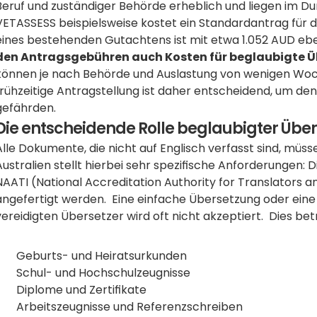
Beruf und zuständiger Behörde erheblich und liegen im Dur
VETASSESS beispielsweise kostet ein Standardantrag für di
eines bestehenden Gutachtens ist mit etwa 1.052 AUD ebenf
den Antragsgebühren auch Kosten für beglaubigte Ü
können je nach Behörde und Auslastung von wenigen Woch
frühzeitige Antragstellung ist daher entscheidend, um den 
gefährden.
Die entscheidende Rolle beglaubigter Übe
Alle Dokumente, die nicht auf Englisch verfasst sind, müss
Australien stellt hierbei sehr spezifische Anforderungen:
NAATI (National Accreditation Authority for Translators a
angefertigt werden.  Eine einfache Übersetzung oder ein
vereidigten Übersetzer wird oft nicht akzeptiert.  Dies betr
Geburts- und Heiratsurkunden
Schul- und Hochschulzeugnisse
Diplome und Zertifikate
Arbeitszeugnisse und Referenzschreiben