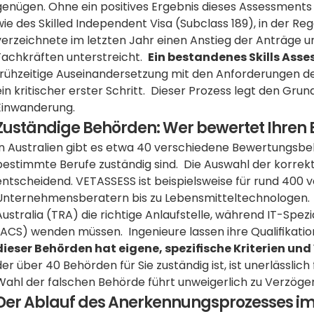
genügen. Ohne ein positives Ergebnis dieses Assessments 
wie des Skilled Independent Visa (Subclass 189), in der Reg
verzeichnete im letzten Jahr einen Anstieg der Anträge um 
Fachkräften unterstreicht.  
Ein bestandenes Skills Asses
frühzeitige Auseinandersetzung mit den Anforderungen d
ein kritischer erster Schritt.  Dieser Prozess legt den Grun
Einwanderung.
Zuständige Behörden: Wer bewertet Ihren 
In Australien gibt es etwa 40 verschiedene Bewertungsbehör
bestimmte Berufe zuständig sind.  Die Auswahl der korrekte
entscheidend. VETASSESS ist beispielsweise für rund 400 v
Unternehmensberatern bis zu Lebensmitteltechnologen.  
Australia (TRA) die richtige Anlaufstelle, während IT-Spezi
(ACS) wenden müssen.  Ingenieure lassen ihre Qualifikation
dieser Behörden hat eigene, spezifische Kriterien und
der über 40 Behörden für Sie zuständig ist, ist unerlässlich 
Wahl der falschen Behörde führt unweigerlich zu Verzöge
Der Ablauf des Anerkennungsprozesses im