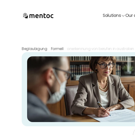
Solutions
Our 
Beglaubigung
Formell
anerkennung von berufen in australien