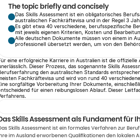
The topic briefly and concisely
Das Skills Assessment ist ein obligatorisches Beruf
australischen Fachkräftevisa und in der Regel 3 Jahr
Es gibt etwa 40 verschiedene, berufsspezifische Be
mit jeweils eigenen Kriterien, Kosten und Bearbeitu
Alle deutschen Dokumente müssen von einem in Au
professionell übersetzt werden, um von den Behör
Für eine erfolgreiche Karriere in Australien ist die offiziel
unerlässlich. Dieser Prozess, das sogenannte Skills Assessm
Berufserfahrung den australischen Standards entsprechen.
meisten Fachkräftevisa und wird von rund 40 verschiedene
Eine sorgfältige Vorbereitung Ihrer Dokumente, einschließli
entscheidend für einen reibungslosen Ablauf. Dieser Leitfad
Verfahrens.
Das Skills Assessment als Fundament für I
Das Skills Assessment ist ein formales Verfahren zur Berufs
Ihre im Ausland erworbenen Qualifikationen den lokalen 