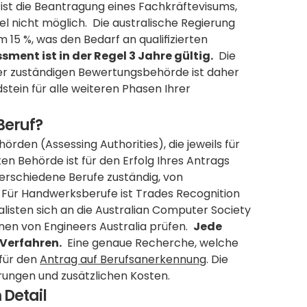
ist die Beantragung eines Fachkräftevisums, 
el nicht möglich.  Die australische Regierung 
15 %, was den Bedarf an qualifizierten 
sment ist in der Regel 3 Jahre gültig.
  Die 
er zuständigen Bewertungsbehörde ist daher 
dstein für alle weiteren Phasen Ihrer 
Beruf?
den (Assessing Authorities), die jeweils für 
n Behörde ist für den Erfolg Ihres Antrags 
erschiedene Berufe zuständig, von 
Für Handwerksberufe ist Trades Recognition 
alisten sich an die Australian Computer Society 
en von Engineers Australia prüfen.  
Jede 
 Verfahren.
  Eine genaue Recherche, welche 
für den 
Antrag auf Berufsanerkennung
. Die 
rungen und zusätzlichen Kosten.
 Detail